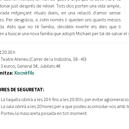
onar just després de néixer. Tots dos porten una vida simple,
rada mitjançant rituals diaris, en una relació d'amor sense
res. Per desgràcia, a John només li queden uns quants mesos
da. Atès que no té família, decideix invertir els dies que li
 a buscar una nova família que adopti Michael per tal de salvar el seu
:
20:30 h
:
Teatre Ateneu (Carrer de la Indústria, 38 - 40)
 3 euros; General 5€; Jubilats 4€
nitza:
Xiscnèfils
RES DE SEGURETAT:
La taquilla obrirà a les 20 h fins a les 20:30 h, per evitar aglomeraci
La sala obrirà a les 20 hores per a que podeu acomodar-vos amb tra
Porteu la mascareta posada en tot moment.