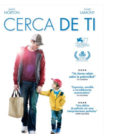
Ètica i Integritat
Entitats
Retiment de Comptes
Equipaments
Accés a Informació Pública
Mercats Municipals
Dades Obertes
Webs Municipals
Catàleg de Serveis i Tràmits