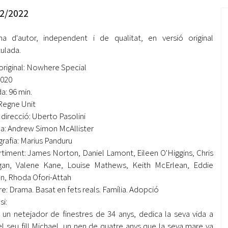
Oberta la convocatòria d'Ajuts per a l'autoocupació
2/2022
jove 2026
a d'autor, independent i de qualitat, en versió original
Cerdanyola opta a més de 5 milions d'euros del Pla de
Barris per transformar les Fontetes, Quatre Cantons i
tulada.
l'entorn de l'avinguda Catalunya
 original: Nowhere Special
2020
El FIT presenta el cartell de la seva 16a edició i dona el
a: 96 min.
tret de sortida al festival
 Regne Unit
L’Ajuntament reparteix ulleres gratuïtes per veure
i direcció: Uberto Pasolini
l'eclipsi solar
a: Andrew Simon McAllister
rafia: Marius Panduru
timent: James Norton, Daniel Lamont, Eileen O'Higgins, Chris
gan, Valene Kane, Louise Mathews, Keith McErlean, Eddie
, Rhoda Ofori-Attah
e: Drama. Basat en fets reals. Família. Adopció
si:
 un netejador de finestres de 34 anys, dedica la seva vida a
 el seu fill Michael, un nen de quatre anys que la seva mare va