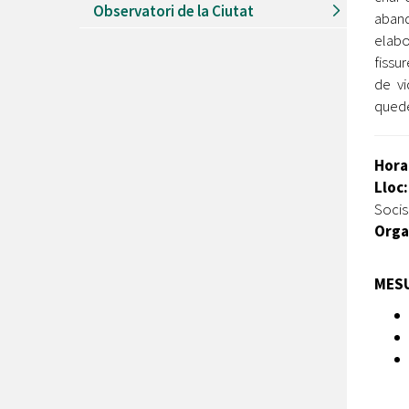
Observatori de la Ciutat
aband
elabo
fissu
de vi
queden
Hora
Lloc
Socis
Orga
MESU