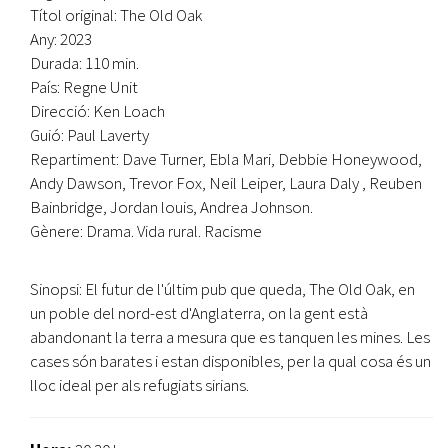
Títol original: The Old Oak
Any: 2023
Durada: 110 min.
País: Regne Unit
Direcció: Ken Loach
Guió: Paul Laverty
Repartiment: Dave Turner, Ebla Mari, Debbie Honeywood,
Andy Dawson, Trevor Fox, Neil Leiper, Laura Daly , Reuben
Bainbridge, Jordan louis, Andrea Johnson.
Gènere: Drama. Vida rural. Racisme
Sinopsi: El futur de l'últim pub que queda, The Old Oak, en
un poble del nord-est d'Anglaterra, on la gent està
abandonant la terra a mesura que es tanquen les mines. Les
cases són barates i estan disponibles, per la qual cosa és un
lloc ideal per als refugiats sirians.