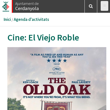
Vés
Ajuntament de
Cerdanyola
al
contingut
Esteu
Inici
/
Agenda d'activitats
aquí
Cine: El Viejo Roble