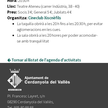
Hora:
20:30 h
Lloc:
Teatre Ateneu (carrer Indústria, 38 - 40)
Preu:
Socis 3 €; General 5 €; Jubilats 4 €
Organitza:
Cineclub
Xiscnèfils
La taquilla obrirà a les 20 h fins a les 20:30 h, per evitar
aglomeracions en les cues.
La sala obrirà a les 20 hores per poder acomodar-
se amb tranquil·litat
Tornar al llistat de l'agenda d'activitats
Pl. Francesc Layret, s/n
08290 Cerdanyola del Vallès,
Tel. 935 80 88 88