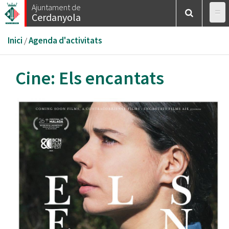
Vés
Ajuntament de
Cerdanyola
al
contingut
Esteu
Inici
/
Agenda d'activitats
aquí
Cine: Els encantats