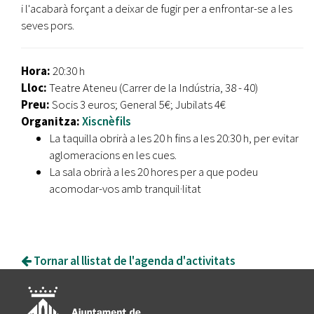
i l'acabarà forçant a deixar de fugir per a enfrontar-se a les
seves pors.
Hora:
20:30 h
Lloc:
Teatre Ateneu (Carrer de la Indústria, 38 - 40)
Preu:
Socis 3 euros; General 5€; Jubilats 4€
Organitza:
Xiscnèfils
La taquilla obrirà a les 20 h fins a les 20:30 h, per evitar
aglomeracions en les cues.
La sala obrirà a les 20 hores per a que podeu
acomodar-vos amb tranquil·litat
Tornar al llistat de l'agenda d'activitats