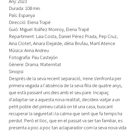
Any: 2023
Durada: 108 min.
País: Espanya
Direcció: Elena Trapé
Guió: Miguel Ibáñez Monroy, Elena Trapé
Repartiment: Laia Costa, Daniel Pérez Prada, Pep Cruz,
Aina Clotet, Ainara Elejalde, dèlia Brufau, Martí Atence
Música: Anna Andreu
Fotografia: Pau Castejón
Gènere: Drama. Maternitat
Sinopsi:
Després de la seva recent separació, Irene s'enfronta per
primera vegada a l'absència de la seva filla de quatre anys,
que està passant uns dies amb el seu pare. Incapaç
d'adaptar-se a aquesta nova realitat, decideix viatjar a un
petit poble del pirineu català on té una casa, buscant
recuperar la seguretat i la calma que sent que fa temps ha
perdut. Però el lloc, que en el passat va ser tan familiar, es
presenta a poc a poc tan aclaparador com la seva nova vida