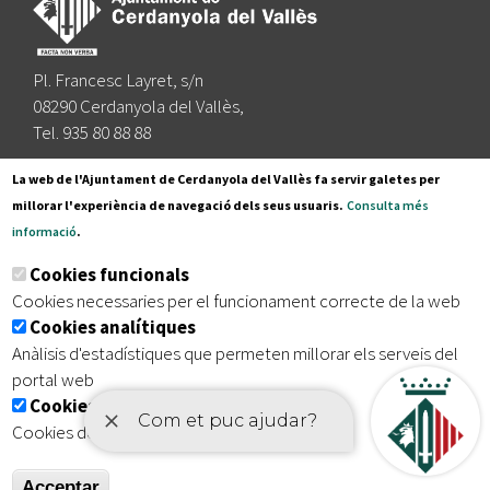
Pl. Francesc Layret, s/n
08290 Cerdanyola del Vallès,
Tel. 935 80 88 88
Segueix-nos a:
La web de l'Ajuntament de Cerdanyola del Vallès fa servir galetes per
millorar l'experiència de navegació dels seus usuaris.
Consulta més
informació
.
Subscriu-te al nostre butlletí
Cookies funcionals
Cookies necessaries per el funcionament correcte de la web
Cookies analítiques
|
|
|
Inici
Avís legal
Protecció de dades
Mapa del lloc
Anàlisis d'estadístiques que permeten millorar els serveis del
|
Accessibilitat
portal web
Cookies publicitàries
Cookies de tercers amb finalitat publicitària
Acceptar