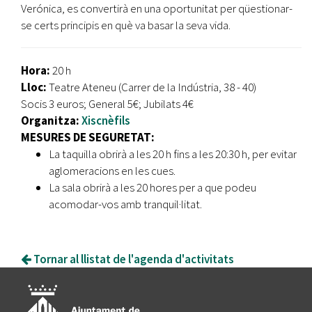
Verónica, es convertirà en una oportunitat per qüestionar-
se certs principis en què va basar la seva vida.
Hora:
20 h
Lloc:
Teatre Ateneu (Carrer de la Indústria, 38 - 40)
Socis 3 euros; General 5€; Jubilats 4€
Organitza:
Xiscnèfils
MESURES DE SEGURETAT:
La taquilla obrirà a les 20 h fins a les 20:30 h, per evitar
aglomeracions en les cues.
La sala obrirà a les 20 hores per a que podeu
acomodar-vos amb tranquil·litat.
Tornar al llistat de l'agenda d'activitats