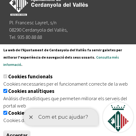
Pl. Francesc Layret, s/n
08290 Cerdanyola del Vallès,
Tel. 935 80 88 88
Segueix-nos a:
La web de l'Ajuntament de Cerdanyola del Vallès fa servir galetes per
millorar l'experiència de navegació dels seus usuaris.
Consulta més
informació
.
Subscriu-te al nostre butlletí
Cookies funcionals
Cookies necessaries per el funcionament correcte de la web
Cookies analítiques
|
|
|
Inici
Avís legal
Protecció de dades
Mapa del lloc
Anàlisis d'estadístiques que permeten millorar els serveis del
|
Accessibilitat
portal web
Cookies publicitàries
Cookies de tercers amb finalitat publicitària
Acceptar