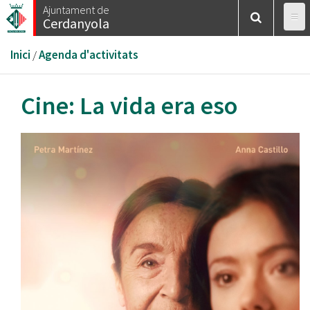
Vés
Ajuntament de
Cerdanyola
al
contingut
Esteu
Inici
/
Agenda d'activitats
aquí
Cine: La vida era eso