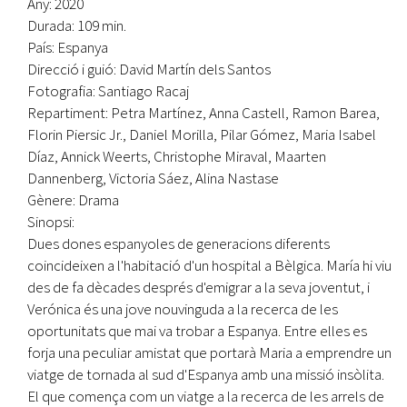
Any: 2020
Durada: 109 min.
País: Espanya
Direcció i guió: David Martín dels Santos
Fotografia: Santiago Racaj
Repartiment: Petra Martínez, Anna Castell, Ramon Barea,
Florin Piersic Jr., Daniel Morilla, Pilar Gómez, Maria Isabel
Díaz, Annick Weerts, Christophe Miraval, Maarten
Dannenberg, Victoria Sáez, Alina Nastase
Gènere: Drama
Sinopsi:
Dues dones espanyoles de generacions diferents
coincideixen a l'habitació d'un hospital a Bèlgica. María hi viu
des de fa dècades després d'emigrar a la seva joventut, i
Verónica és una jove nouvinguda a la recerca de les
oportunitats que mai va trobar a Espanya. Entre elles es
forja una peculiar amistat que portarà Maria a emprendre un
viatge de tornada al sud d'Espanya amb una missió insòlita.
El que comença com un viatge a la recerca de les arrels de