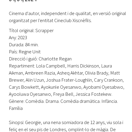
Cinema d'autor, independent i de qualitat, en versió original
organitzat per l'entitat Cineclub Xiscnèfils.
Títol original: Scrapper
Any: 2023
Durada: 84 min.
País: Regne Unit
Direcció i guió: Charlotte Regan
Repartiment: Lola Campbell, Harris Dickinson, Laura
Aikman, Ambreen Razia, Asheq Akhtar, Olivia Brady, Matt
Brewer, Alin Uzun, Joshua Frater-Loughlin, Cary Crankson,
Carys Bowkett, Ayokunle Oyesanwo, Ayobami Oyesabwo,
Ayooluwa Oyesanwo, Freya Bell, Jessica Fostekew.
Gènere: Comèdia. Drama. Comèdia dramàtica. Infància.
Família
Sinopsi: Georgie, una nena somiadora de 12 anys, viu sola i
feliç en el seu pis de Londres, omplint-lo de màgia. De