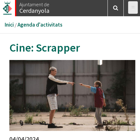
Vés
Ajuntament de
Cerdanyola
al
contingut
Esteu
Inici
/
Agenda d'activitats
aquí
Cine: Scrapper
04/04/2024