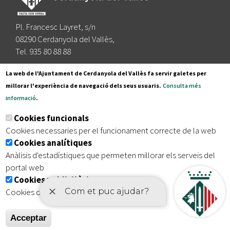
Pl. Francesc Layret, s/n
08290 Cerdanyola del Vallès,
Tel. 935 80 88 88
Segueix-nos a:
La web de l'Ajuntament de Cerdanyola del Vallès fa servir galetes per
millorar l'experiència de navegació dels seus usuaris.
Consulta més
informació
.
Subscriu-te al nostre butlletí
Cookies funcionals
Cookies necessaries per el funcionament correcte de la web
Cookies analítiques
|
|
|
Inici
Avís legal
Protecció de dades
Mapa del lloc
Anàlisis d'estadístiques que permeten millorar els serveis del
|
Accessibilitat
portal web
Cookies publicitàries
Cookies de tercers amb finalitat publicitària
Acceptar