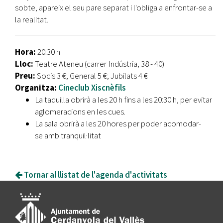
sobte, apareix el seu pare separat i l'obliga a enfrontar-se a
la realitat.
Hora:
20:30 h
Lloc:
Teatre Ateneu (carrer Indústria, 38 - 40)
Preu:
Socis 3 €; General 5 €; Jubilats 4 €
Organitza:
Cineclub
Xiscnèfils
La taquilla obrirà a les 20 h fins a les 20:30 h, per evitar
aglomeracions en les cues.
La sala obrirà a les 20 hores per poder acomodar-
se amb tranquil·litat
Tornar al llistat de l'agenda d'activitats