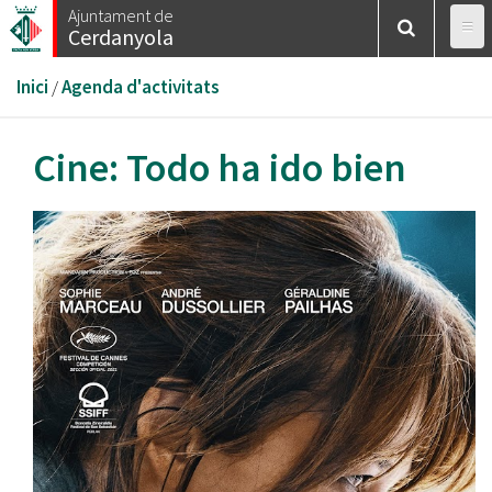
Vés
Ajuntament de
Cerdanyola
al
contingut
Esteu
Inici
/
Agenda d'activitats
aquí
Cine: Todo ha ido bien