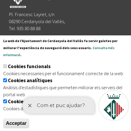
Pl. Francesc Layret, s/n
08290 Cerdanyola del Vallès,
Tel. 935 80 88 88
Segueix-nos a:
La web de l'Ajuntament de Cerdanyola del Vallès fa servir galetes per
millorar l'experiència de navegació dels seus usuaris.
Consulta més
informació
.
Subscriu-te al nostre butlletí
Cookies funcionals
Cookies necessaries per el funcionament correcte de la web
Cookies analítiques
|
|
|
Inici
Avís legal
Protecció de dades
Mapa del lloc
Anàlisis d'estadístiques que permeten millorar els serveis del
|
Accessibilitat
portal web
Cookies publicitàries
Cookies de tercers amb finalitat publicitària
Acceptar