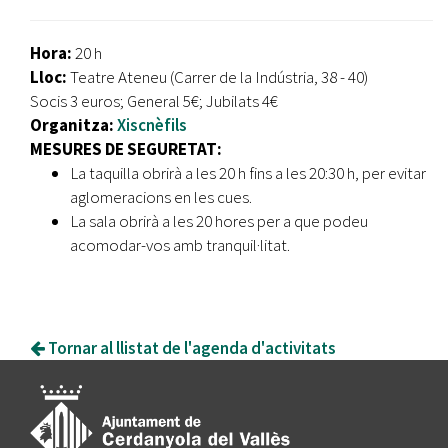
Hora:
20 h
Lloc:
Teatre Ateneu (Carrer de la Indústria, 38 - 40)
Socis 3 euros; General 5€; Jubilats 4€
Organitza:
Xiscnèfils
MESURES DE SEGURETAT:
La taquilla obrirà a les 20 h fins a les 20:30 h, per evitar
aglomeracions en les cues.
La sala obrirà a les 20 hores per a que podeu
acomodar-vos amb tranquil·litat.
Tornar al llistat de l'agenda d'activitats