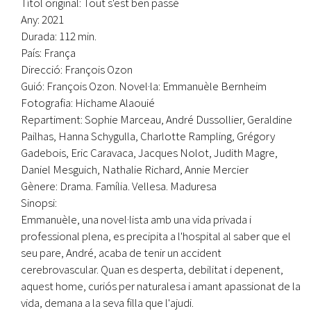
Títol original: Tout s'est ben passé
Any: 2021
Durada: 112 min.
País: França
Direcció: François Ozon
Guió: François Ozon. Novel·la: Emmanuèle Bernheim
Fotografia: Hichame Alaouié
Repartiment: Sophie Marceau, André Dussollier, Geraldine
Pailhas, Hanna Schygulla, Charlotte Rampling, Grégory
Gadebois, Eric Caravaca, Jacques Nolot, Judith Magre,
Daniel Mesguich, Nathalie Richard, Annie Mercier
Gènere: Drama. Família. Vellesa. Maduresa
Sinopsi:
Emmanuèle, una novel·lista amb una vida privada i
professional plena, es precipita a l'hospital al saber que el
seu pare, André, acaba de tenir un accident
cerebrovascular. Quan es desperta, debilitat i depenent,
aquest home, curiós per naturalesa i amant apassionat de la
vida, demana a la seva filla que l'ajudi.