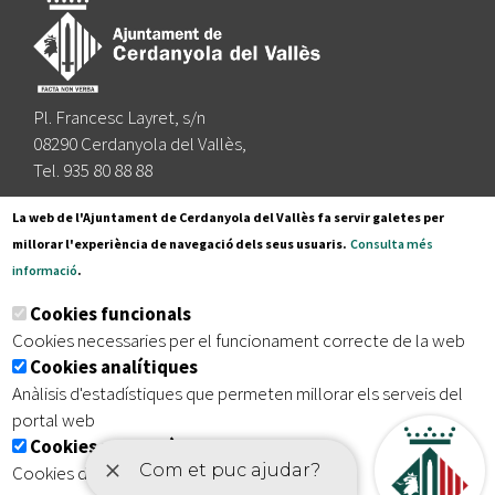
Pl. Francesc Layret, s/n
08290 Cerdanyola del Vallès,
Tel. 935 80 88 88
Segueix-nos a:
La web de l'Ajuntament de Cerdanyola del Vallès fa servir galetes per
millorar l'experiència de navegació dels seus usuaris.
Consulta més
informació
.
Subscriu-te al nostre butlletí
Cookies funcionals
Cookies necessaries per el funcionament correcte de la web
Cookies analítiques
|
|
|
Inici
Avís legal
Protecció de dades
Mapa del lloc
Anàlisis d'estadístiques que permeten millorar els serveis del
|
Accessibilitat
portal web
Cookies publicitàries
Cookies de tercers amb finalitat publicitària