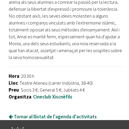
anima als seus alumnes a conrear la passió per la lectura,
defensar la llibertat d'expressió i promoure la tolerància.
No obstant això, les seves idees molesten a alguns
alumnes i companys vinculats amb l'extremisme islàmic,
totalment oposat als seus mètodes d'ensenyament. Així i
tot, Amal es manté ferm, especialment quan ha d'ajudar a
Monia, una dels seus estudiants, una noia reservada a la
qual han atacat, assetjat i amenaçat per les sospites sobre
la seva homosexualitat.
Hora
: 20:30 h
Lloc
: Teatre Ateneu (carrer Indústria, 38-40)
Preu
: Socis 3 €; General 5 €; Jubilats 4 €
Organitza
:
Cineclub Xiscnèfils
Tornar al llistat de l'agenda d'activitats