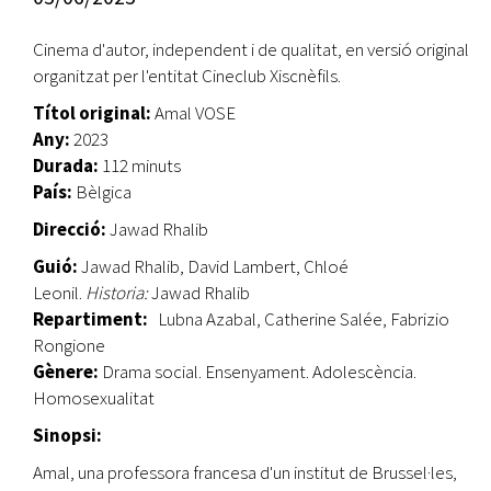
Cinema d'autor, independent i de qualitat, en versió original
organitzat per l'entitat Cineclub Xiscnèfils.
Títol original:
Amal VOSE
Any:
2023
Durada:
112 minuts
País:
Bèlgica
Direcció:
Jawad Rhalib
Guió:
Jawad Rhalib, David Lambert, Chloé
Leonil.
Historia:
Jawad Rhalib
Repartiment:
Lubna Azabal, Catherine Salée, Fabrizio
Rongione
Gènere:
Drama social. Ensenyament. Adolescència.
Homosexualitat
Sinopsi:
Amal, una professora francesa d'un institut de Brussel·les,