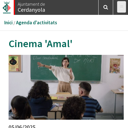
Vés
Ajuntament de
Cerdanyola
al
contingut
Esteu
Inici
/
Agenda d'activitats
aquí
Cinema 'Amal'
05/06/2025