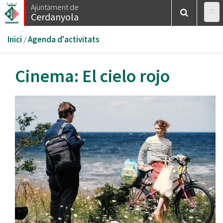
Vés
Ajuntament de
Cerdanyola
al
contingut
Esteu
Inici
/
Agenda d'activitats
aquí
Cinema: El cielo rojo