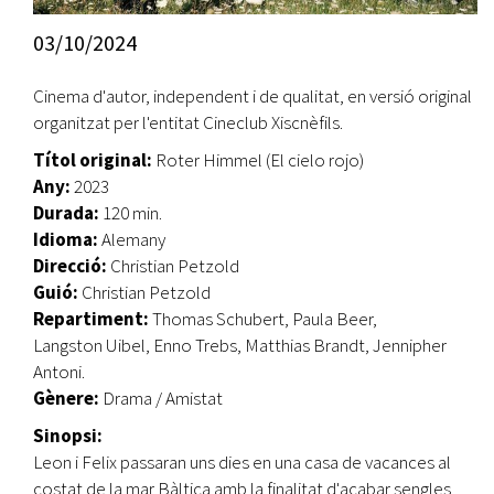
03/10/2024
Cinema d'autor, independent i de qualitat, en versió original
organitzat per l'entitat Cineclub Xiscnèfils.
Títol original:
Roter Himmel (El cielo rojo)
Any:
2023
Durada:
120 min.
Idioma:
Alemany
Direcció:
Christian Petzold
Guió:
Christian Petzold
Repartiment:
Thomas Schubert, Paula Beer,
Langston Uibel, Enno Trebs, Matthias Brandt, Jennipher
Antoni.
Gènere:
Drama / Amistat
Sinopsi:
Leon i Felix passaran uns dies en una casa de vacances al
costat de la mar Bàltica amb la finalitat d'acabar sengles