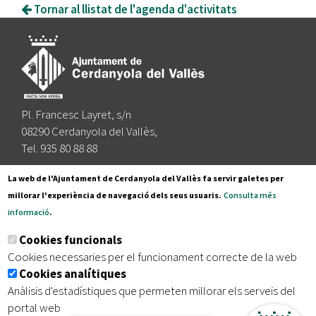
Tornar al llistat de l'agenda d'activitats
Pl. Francesc Layret, s/n
08290 Cerdanyola del Vallès,
Tel. 935 80 88 88
Segueix-nos a:
La web de l'Ajuntament de Cerdanyola del Vallès fa servir galetes per
millorar l'experiència de navegació dels seus usuaris.
Consulta més
informació
.
Subscriu-te al nostre butlletí
Cookies funcionals
Cookies necessaries per el funcionament correcte de la web
Cookies analítiques
|
|
|
Inici
Avís legal
Protecció de dades
Mapa del lloc
Anàlisis d'estadístiques que permeten millorar els serveis del
|
Accessibilitat
portal web