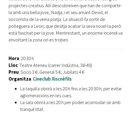
projectes creatius. Allí descobreixen que han de compartir-
la amb una bella jove, Nadja, i el seu amant Devid, el
socorrista de la veïna platja. La situació fa sortir de
polleguera a Leon, que desitja acabar la seva novel·la però
està fascinat per la jove. Mentrestant, un enorme incendi va
envoltant la zona on es troben.
Hora
: 20:30 h
Lloc
: Teatre Ateneu (carrer Indústria, 38-40)
Preu
: Socis 3 €; General 5 €; Jubilats 4 €
Organitza
:
Cineclub Xiscnèfils
La taquilla obrirà a les 20 h fins a les 20:30 h, per evitar
aglomeracions en les cues.
La sala obrirà a les 20 h per poder acomodar-se amb
tranquil·litat.