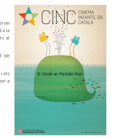
Ètica i Integritat
Entitats
ervei
Retiment de Comptes
 a la
Equipaments
es al
Accés a Informació Pública
Mercats Municipals
18 de
Dades Obertes
i els
Webs Municipals
Catàleg de Serveis i Tràmits
per a