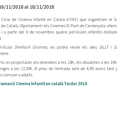
Oberta la convocatòria d'Ajuts per a l'autoocupació
16/11/2018
al
18/11/2018
jove 2026
I Cicle de Cinema Infantil en Català (CINC) que organitzen el S
Cerdanyola opta a més de 5 milions d'euros del Pla de
Barris per transformar les Fontetes, Quatre Cantons i
 de Català, l'Ajuntament i els Cinemes El Punt de Cerdanyola oferirà
l'entorn de l'avinguda Catalunya
t i a partir del 9 de novembre quatre pel·lícules infantils doblad
à.
El FIT presenta el cartell de la seva 16a edició i dona el
l·lícula
Sherlock Gnomes
, es podrà veure els dies 16,17 i 
tret de sortida al festival
mbre.
L’Ajuntament reparteix ulleres gratuïtes per veure
ilms es projectaran els divendres a les 18h, els dissabtes a les 16h 
l'eclipsi solar
nges a les 11:30h. El preu de l'entrada serà de 4,90 euros tant 
ts com per a adults.
amació Cinema Infantil en català Tardor 2018