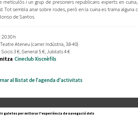
e meticulós i un grup de presoners republicans experts en cuin
d. Tot sembla anar sobre rodes, però en la cuina es trama alguna
Alonso de Santos.
: 20:30 h
 Teatre Ateneu (carrer Indústria, 38-40)
: Socis 3 €; General 5 €; Jubilats 4 €
nitza
:
Cineclub Xiscnèfils
nar al llistat de l'agenda d'activitats
Segueix-nos a:
cesc Layret, s/n
ir galetes per millorar l'experiència de navegació dels
erdanyola del Vallès,
 80 88 88