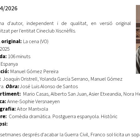
Oberta la convocatòria d'Ajuts per a l'autoocupació
4/2026
jove 2026
a d'autor, independent i de qualitat, en versió original
Cerdanyola opta a més de 5 milions d'euros del Pla de
Barris per transformar les Fontetes, Quatre Cantons i
tzat per l'entitat Cineclub Xiscnèfils.
l'entorn de l'avinguda Catalunya
 original:
La cena (VO)
2025
El FIT presenta el cartell de la seva 16a edició i dona el
da:
106 minuts
tret de sortida al festival
Espanya
L’Ajuntament reparteix ulleres gratuïtes per veure
cció:
Manuel Gómez Pereira
l'eclipsi solar
:
Joaquín Oristrell, Yolanda García Serrano, Manuel Gómez
ra.
Obra:
José Luis Alonso de Santos
rtiment:
Mario Casas, Alberto San Juan, Asier Etxeandia, Nora H
ca:
Anne-Sophie Versnaeyen
grafia:
Aitor Mantxola
re:
Comèdia dramàtica. Postguerra espanyola. Històric
psi:
setmanes després d'acabar la Guerra Civil, Franco sol·licita un sopa