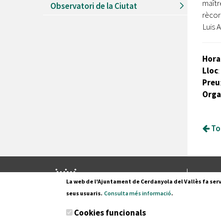
maîtr
Observatori de la Ciutat
rècor
Luis 
Hora
Lloc
:
Preu
Orga
Tor
Pl. Fran
La web de l'Ajuntament de Cerdanyola del Vallès fa serv
08290 C
seus usuaris.
Consulta més informació
.
Tel. 935
Cookies funcionals