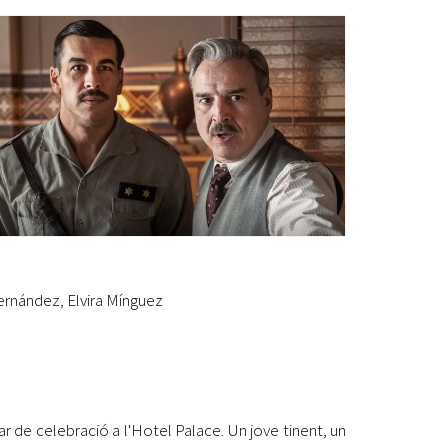
Ètica i Integritat
Entitats
Retiment de Comptes
Equipaments
Accés a Informació Pública
Mercats Municipals
Dades Obertes
Webs Municipals
Catàleg de Serveis i Tràmits
ernández, Elvira Mínguez
r de celebració a l'Hotel Palace. Un jove tinent, un