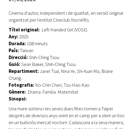
Cinema d'autor, independent i de qualitat, en versió original
organitzat per l'entitat Cineclub Xiscnèfils.
Títol original:
Left-Handed Girl (VOSE)
Any:
2025
Durada:
108 minuts
País:
Taiwan
Direcció:
Shih-Ching Tsou
Guió:
Sean Baker, Shih-Ching Tsou
Repartiment:
Janel Tsai, Nina Ye, Shi-Yuan Ma, Blaire
Chang...
Fotografia:
Ko-Chin Chen, Tzu-Hao Kao
Gènere:
Drama. Familia. Maternitat
Sinopsi:
Una mare soltera i les seves dues filles tornen a Taipei
després de diversos anys vivint en el camp per a obrir un lloc
en un bulliciós mercat nocturn. Cadascuna a la seva manera,