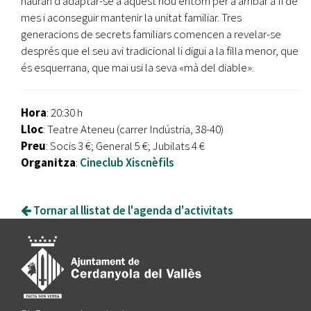
hauran d'adaptar-se a aquest nou entorn per a arribar a fi de
mes i aconseguir mantenir la unitat familiar. Tres
generacions de secrets familiars comencen a revelar-se
després que el seu avi tradicional li digui a la filla menor, que
és esquerrana, que mai usi la seva «mà del diable».
Hora
: 20:30 h
Lloc
: Teatre Ateneu (carrer Indústria, 38-40)
Preu
: Socis 3 €; General 5 €; Jubilats 4 €
Organitza
:
Cineclub Xiscnèfils
Tornar al llistat de l'agenda d'activitats