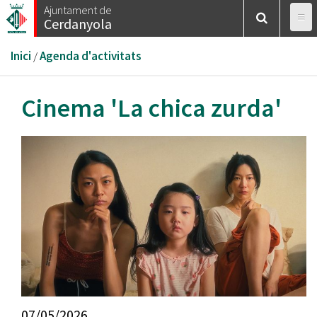
Vés
Ajuntament de
Cerdanyola
al
contingut
Esteu
Inici
/
Agenda d'activitats
aquí
Cinema 'La chica zurda'
07/05/2026