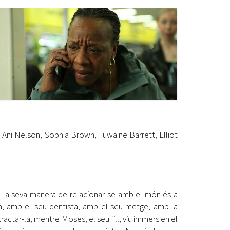
Ètica i Integritat
Entitats
Retiment de Comptes
Equipaments
Accés a Informació Pública
Mercats Municipals
Dades Obertes
Webs Municipals
Catàleg de Serveis i Tràmits
 Ani Nelson, Sophia Brown, Tuwaine Barrett, Elliot
al, la seva manera de relacionar-se amb el món és a
lia, amb el seu dentista, amb el seu metge, amb la
actar-la, mentre Moses, el seu fill, viu immers en el