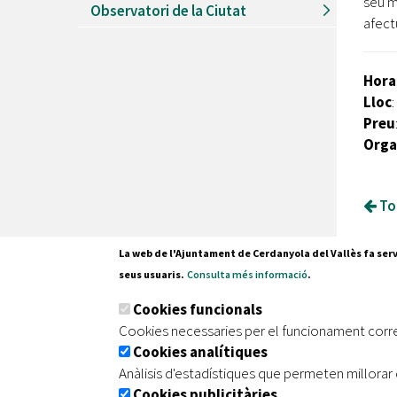
seu m
Observatori de la Ciutat
afect
Hora
Lloc
:
Preu
Orga
Tor
La web de l'Ajuntament de Cerdanyola del Vallès fa serv
seus usuaris.
Consulta més informació
.
Pl. Fran
Cookies funcionals
08290 C
Cookies necessaries per el funcionament corr
Tel. 935
Cookies analítiques
Anàlisis d'estadístiques que permeten millorar 
Cookies publicitàries