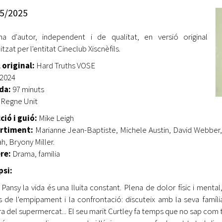
Oberta la convocatòria d'Ajuts per a l'autoocupació
5/2025
jove 2026
a d'autor, independent i de qualitat, en versió original
Cerdanyola opta a més de 5 milions d'euros del Pla de
Barris per transformar les Fontetes, Quatre Cantons i
tzat per l'entitat Cineclub Xiscnèfils.
l'entorn de l'avinguda Catalunya
 original:
Hard Truths VOSE
2024
El FIT presenta el cartell de la seva 16a edició i dona el
da:
97 minuts
tret de sortida al festival
Regne Unit
L’Ajuntament reparteix ulleres gratuïtes per veure
ció i guió:
Mike Leigh
l'eclipsi solar
rtiment:
Marianne Jean-Baptiste, Michele Austin, David Webber,
h, Bryony Miller.
re:
Drama, familia
psi:
 Pansy la vida és una lluita constant. Plena de dolor físic i ment
s de l'empipament i la confrontació: discuteix amb la seva famí
ra del supermercat... El seu marit Curtley fa temps que no sap com tr