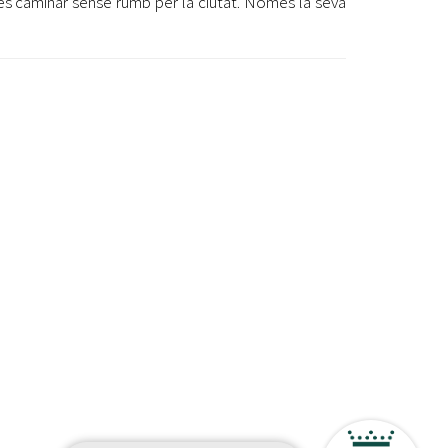
a és caminar sense rumb per la ciutat. Només la seva
etí