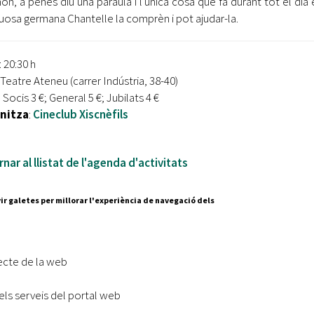
ón, a penes diu una paraula i l'única cosa que fa durant tot el di
uosa germana Chantelle la comprèn i pot ajudar-la.
: 20:30 h
 Teatre Ateneu (carrer Indústria, 38-40)
: Socis 3 €; General 5 €; Jubilats 4 €
nitza
:
Cineclub Xiscnèfils
nar al llistat de l'agenda d'activitats
ir galetes per millorar l'experiència de navegació dels
Segueix-nos a:
cesc Layret, s/n
erdanyola del Vallès,
ecte de la web
 80 88 88
els serveis del portal web
Subscriu-te al nostre butll