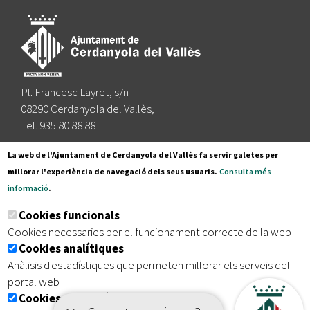
Pl. Francesc Layret, s/n
08290 Cerdanyola del Vallès,
Tel. 935 80 88 88
Segueix-nos a:
La web de l'Ajuntament de Cerdanyola del Vallès fa servir galetes per
millorar l'experiència de navegació dels seus usuaris.
Consulta més
informació
.
Subscriu-te al nostre butlletí
Cookies funcionals
Cookies necessaries per el funcionament correcte de la web
Cookies analítiques
|
|
|
Inici
Avís legal
Protecció de dades
Mapa del lloc
Anàlisis d'estadístiques que permeten millorar els serveis del
|
Accessibilitat
portal web
Cookies publicitàries