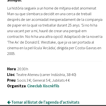
Sinopsi:
La història segueix a un home de mitjana edat anomenat
Man-su que s'embarca decidit en una cerca de treball
després de ser acomiadat inesperadament de la companyia
de paper en la qual va treballar durant 25 anys. 'Si no hi ha
una vacant per a mi, hauré de crear una perquè em
contractin. No hi ha una altra opció'. Adaptació de la novel·la
'The Ax' de Donald E. Westlake, que ja va ser portada al
cinema en la pel·lícula 'Arcàdia', dirigida per Costa-Gavras en
2005.
Hora
: 20:30 h
Lloc
: Teatre Ateneu (carrer Indústria, 38-40)
Preu
: Socis 3 €; General 5 €; Jubilats 4 €
Organitza
:
Cineclub Xiscnèfils
Tornar al llistat de l'agenda d'activitats