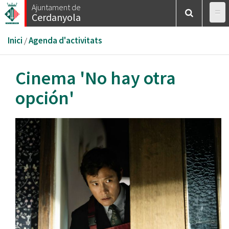
Vés
Ajuntament de
Cerdanyola
al
contingut
Esteu
Inici
/
Agenda d'activitats
aquí
Cinema 'No hay otra
opción'