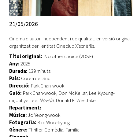
21/05/2026
Cinema d'autor, independent i de qualitat, en versió original
organitzat per l'entitat Cineclub Xiscnèfils.
Títol original:
No other choice (VOSE)
Any:
2025
Durada:
139 minuts
País:
Corea del Sud
Direcció:
Park Chan-wook
Guió:
Park Chan-wook, Don McKellar, Lee Kyoung-
mi, Jahye Lee.
Novela:
Donald E. Westlake
Repartiment:
Música:
Jo Yeong-wook
Fotografia:
Kim Woo-hyung
Gènere:
Thriller. Comèdia. Familia