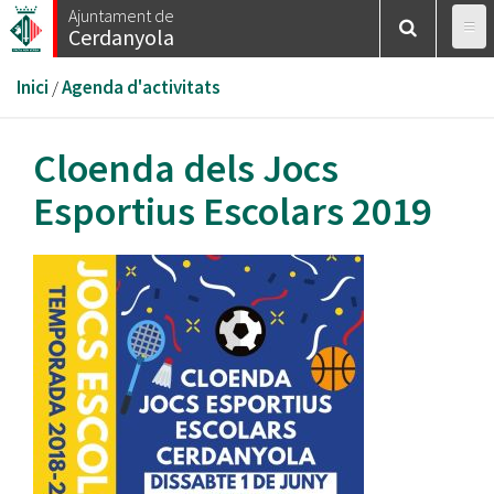
Vés
Ajuntament de
Cerdanyola
al
contingut
Esteu
Inici
/
Agenda d'activitats
aquí
Cloenda dels Jocs
Esportius Escolars 2019