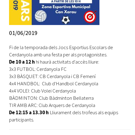
01/06/2019
Fi de la temporada dels Jocs Esportius Escolars de
Cerdanyola amb una festa per als protagonistes.
De 10 a 12 h
hi haurà activitats d'accès lliure:
3x3 FUTBOL: Cerdanyola FC
3x3 BÀSQUET: CB Cerdanyola i CB Femení
4x4 HANDBOL: Club d'Handbol Cerdanyola
4x4 VOLEI: Club Volei Cerdanyola
BÀDMINTON: Club Bàdminton Bellaterra
TIR AMB ARC: Club Arquers de Cerdanyola
De 12:15 a 13.30 h
Lliurament dels trofeus als equips
participants.