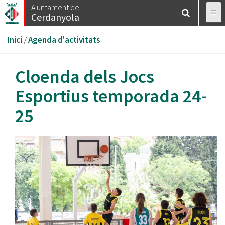
Vés
Ajuntament de
Cerdanyola
al
contingut
Esteu
Inici
/
Agenda d'activitats
aquí
Cloenda dels Jocs
Esportius temporada 24-
25