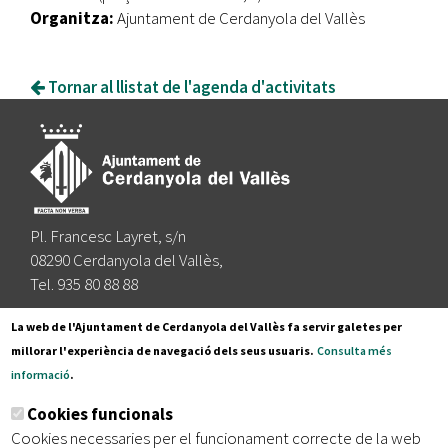
Organitza:
Ajuntament de Cerdanyola del Vallès
Tornar al llistat de l'agenda d'activitats
Pl. Francesc Layret, s/n
08290 Cerdanyola del Vallès,
Tel. 935 80 88 88
Segueix-nos a:
La web de l'Ajuntament de Cerdanyola del Vallès fa servir galetes per
millorar l'experiència de navegació dels seus usuaris.
Consulta més
informació
.
Subscriu-te al nostre butlletí
Cookies funcionals
Cookies necessaries per el funcionament correcte de la web