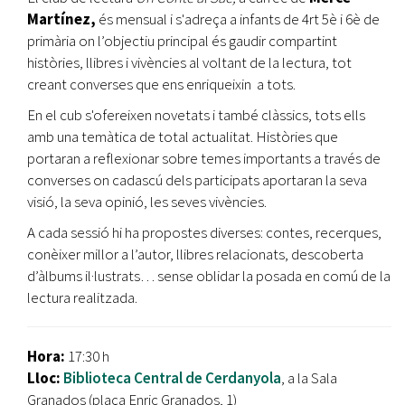
Martínez,
és mensual i s'adreça a infants de 4rt 5è i 6è de
primària on l’objectiu principal és gaudir compartint
històries, llibres i vivències al voltant de la lectura, tot
creant converses que ens enriqueixin a tots.
En el cub s'ofereixen novetats i també clàssics, tots ells
amb una temàtica de total actualitat. Històries que
portaran a reflexionar sobre temes importants a través de
converses on cadascú dels participats aportaran la seva
visió, la seva opinió, les seves vivències.
A cada sessió hi ha propostes diverses: contes, recerques,
conèixer millor a l’autor, llibres relacionats, descoberta
d’àlbums il·lustrats… sense oblidar la posada en comú de la
lectura realitzada.
Hora:
17:30 h
Lloc:
Biblioteca Central de Cerdanyola
, a la Sala
Granados (plaça Enric Granados, 1)