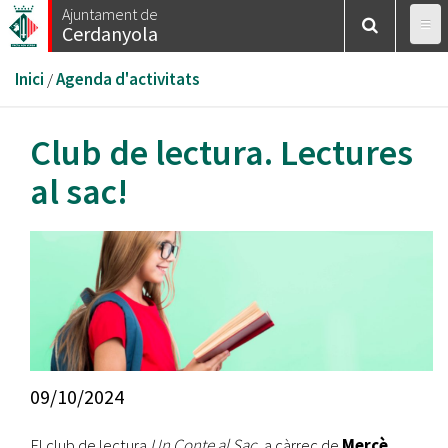
Vés
Ajuntament de
Cerdanyola
al
contingut
Esteu
Inici
/
Agenda d'activitats
aquí
Club de lectura. Lectures
al sac!
09/10/2024
El club de lectura
Un Conte al Sac,
a càrrec de
Mercè