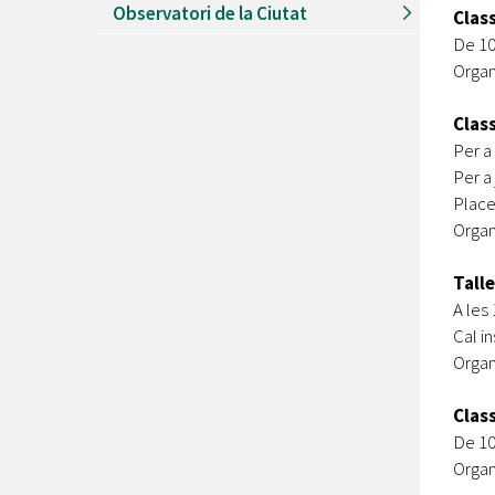
Observatori de la Ciutat
Class
De 10
Organ
Clas
Per a 
Per a 
Place
Organ
Talle
A les 
Cal in
Organ
Clas
De 10
Organ