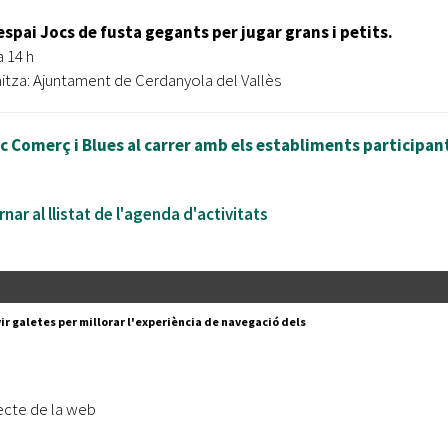
spai Jocs de fusta gegants per jugar grans i petits.
a 14 h
itza: Ajuntament de Cerdanyola del Vallès
c Comerç i Blues al carrer amb els establiments participan
nar al llistat de l'agenda d'activitats
Segueix-nos a:
cesc Layret, s/n
ir galetes per millorar l'experiència de navegació dels
erdanyola del Vallès,
 80 88 88
Subscriu-te al nostre butll
ecte de la web
|
l lloc
Accessibilitat