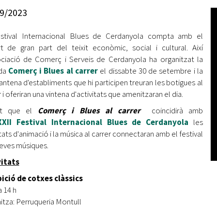
Oberta la convocatòria d'Ajuts per a l'autoocupació
9/2023
jove 2026
estival Internacional Blues de Cerdanyola compta amb el
Cerdanyola opta a més de 5 milions d'euros del Pla de
Barris per transformar les Fontetes, Quatre Cantons i
t de gran part del teixit econòmic, social i cultural. Així
l'entorn de l'avinguda Catalunya
ociació de Comerç i Serveis de Cerdanyola ha organitzat la
ada
Comerç i Blues al carrer
el dissabte 30 de setembre i la
El FIT presenta el cartell de la seva 16a edició i dona el
antena d'establiments que hi participen treuran les botigues al
tret de sortida al festival
 i oferiran una vintena d'activitats que amenitzaran el dia.
L’Ajuntament reparteix ulleres gratuïtes per veure
at que el
Comerç i Blues al carrer
coincidirà amb
l'eclipsi solar
XXII Festival Internacional Blues de Cerdanyola
les
itats d'animació i la música al carrer connectaran amb el festival
 seves músiques.
vitats
ició de cotxes clàssics
a 14 h
itza: Perruqueria Montull