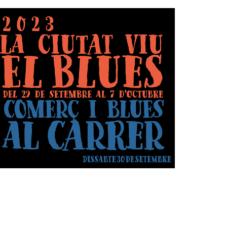
Ètica i Integritat
Entitats
Retiment de Comptes
Equipaments
Accés a Informació Pública
Mercats Municipals
Dades Obertes
Webs Municipals
Catàleg de Serveis i Tràmits