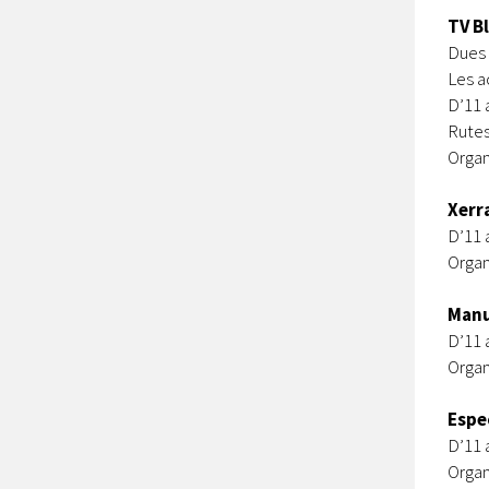
TV B
Dues 
Les a
D’11 
Rutes
Organ
Xerra
D’11 
Organ
Manu
D’11 
Organ
Espe
D’11 
Organ