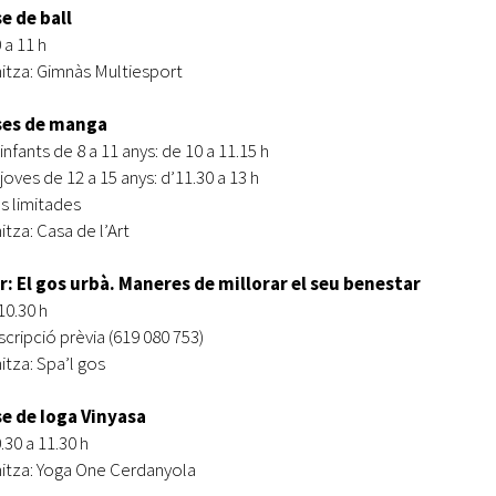
e de ball
 a 11 h
itza: Gimnàs Multiesport
ses de manga
infants de 8 a 11 anys: de 10 a 11.15 h
joves de 12 a 15 anys: d’11.30 a 13 h
s limitades
itza: Casa de l’Art
r: El gos urbà. Maneres de millorar el seu benestar
10.30 h
scripció prèvia (619 080 753)
itza: Spa’l gos
se de Ioga Vinyasa
.30 a 11.30 h
itza: Yoga One Cerdanyola