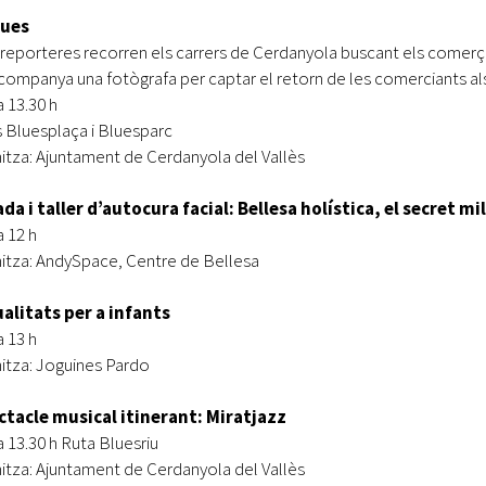
lues
reporteres recorren els carrers de Cerdanyola buscant els comerç
companya una fotògrafa per captar el retorn de les comerciants als
a 13.30 h
 Bluesplaça i Bluesparc
itza: Ajuntament de Cerdanyola del Vallès
da i taller d’autocura facial: Bellesa holística, el secret m
a 12 h
itza: AndySpace, Centre de Bellesa
alitats per a infants
a 13 h
itza: Joguines Pardo
ctacle musical itinerant: Miratjazz
a 13.30 h Ruta Bluesriu
itza: Ajuntament de Cerdanyola del Vallès