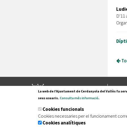
Ludie
D’11 
Organ
Dípti
Tor
Pl. Fran
La web de l'Ajuntament de Cerdanyola del Vallès fa serv
08290 C
seus usuaris.
Consulta més informació
.
Tel. 935
Cookies funcionals
Cookies necessaries per el funcionament corr
Cookies analítiques
|
|
|
Inici
Avís legal
Protecció de dades
Mapa de