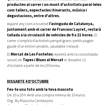
productes al carrer i un munt d'activitats paral·leles
com tallers, espectacles itinerants, música i
degustacions, entre d'altres.
Aquest any com a novetat
l’avinguda de Catalunya,
juntament amb el carrer de Francesc Layret, restarà
tallada a la circulació de vehicles de 9 a 21 hores.
El
carrer s’omplirà d’activitats perquè grans i petits puguin
gaudir d’un entorn amable, saludable i relaxat.
El
Mercat de Les Fontetes
repetirà amb la consolidada
sessió de
Tapes i Blues al Mercat
el dissabte 11
d’octubre a partir de les 20 hores
.
DISSABTE 4 D'OCTUBRE
Fes-te una foto amb la teva mascota
De 10 a 20 h. Amb una compra mínima de 10 euros.
Org.: By Mascota Cerdanyola