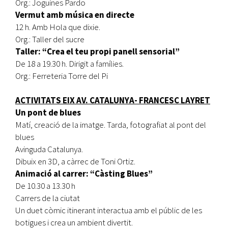
Org.: Joguines Pardo
Vermut amb música en directe
12 h. Amb Hola que dixie.
Org.: Taller del sucre
Taller: “Crea el teu propi panell sensorial”
De 18 a 19.30 h. Dirigit a famílies.
Org.: Ferreteria Torre del Pi
ACTIVITATS EIX AV. CATALUNYA- FRANCESC LAYRET
Un pont de blues
Matí, creació de la imatge. Tarda, fotografiat al pont del
blues
Avinguda Catalunya.
Dibuix en 3D, a càrrec de Toni Ortiz.
Animació al carrer: “Càsting Blues”
De 10.30 a 13.30 h
Carrers de la ciutat
Un duet còmic itinerant interactua amb el públic de les
botigues i crea un ambient divertit.