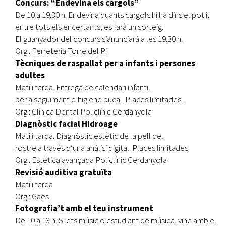
Concurs: “Endevina els cargols”
De 10 a 19.30 h. Endevina quants cargols hi ha dins el pot i,
entre tots els encertants, es farà un sorteig.
El guanyador del concurs s’anunciarà a les 19.30 h.
Org.: Ferreteria Torre del Pi
Tècniques de raspallat per a infants i persones
adultes
Matí i tarda. Entrega de calendari infantil
per a seguiment d’higiene bucal. Places limitades.
Org.: Clínica Dental Policlínic Cerdanyola
Diagnòstic facial Hidroage
Matí i tarda. Diagnòstic estètic de la pell del
rostre a través d’una anàlisi digital. Places limitades.
Org.: Estètica avançada Policlínic Cerdanyola
Revisió auditiva gratuïta
Matí i tarda
Org.: Gaes
Fotografia’t amb el teu instrument
De 10 a 13 h. Si ets músic o estudiant de música, vine amb el