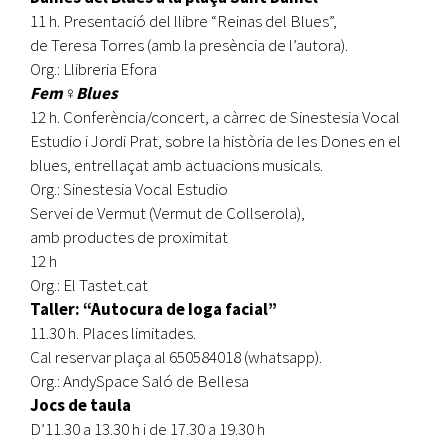
11 h. Presentació del llibre “Reinas del Blues”,
de Teresa Torres (amb la presència de l’autora).
Org.: Llibreria Efora
Fem♀Blues
12 h. Conferència/concert, a càrrec de Sinestesia Vocal
Estudio i Jordi Prat, sobre la història de les Dones en el
blues, entrellaçat amb actuacions musicals.
Org.: Sinestesia Vocal Estudio
Servei de Vermut (Vermut de Collserola),
amb productes de proximitat
12 h
Org.: El Tastet.cat
Taller: “Autocura de Ioga facial”
11.30 h. Places limitades.
Cal reservar plaça al 650584018 (whatsapp).
Org.: AndySpace Saló de Bellesa
Jocs de taula
D’11.30 a 13.30 h i de 17.30 a 19.30 h