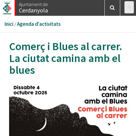
Vés
Ajuntament de
Cerdanyola
al
contingut
Esteu
Inici
/
Agenda d'activitats
aquí
Comerç i Blues al carrer.
La ciutat camina amb el
blues