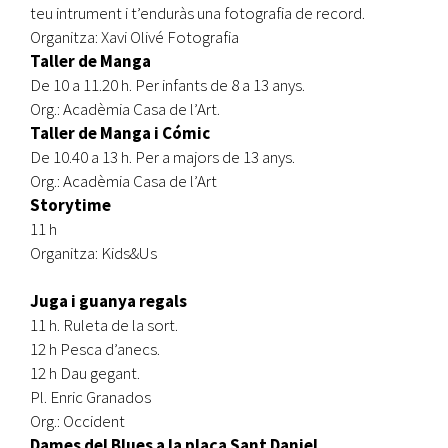
teu intrument i t’enduràs una fotografia de record.
Organitza: Xavi Olivé Fotografia
Taller de Manga
De 10 a 11.20 h. Per infants de 8 a 13 anys.
Org.: Acadèmia Casa de l’Art.
Taller de Manga i Cómic
De 10.40 a 13 h. Per a majors de 13 anys.
Org.: Acadèmia Casa de l’Art
Storytime
11 h
Organitza: Kids&Us
Juga i guanya regals
11 h. Ruleta de la sort.
12 h Pesca d’anecs.
12 h Dau gegant.
Pl. Enric Granados
Org.: Occident
Dames del Blues a la plaça Sant Daniel