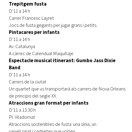
Trepitgem fusta
D’11 a 14 h
Carrer Francesc Layret
Jocs de fusta gegants per jugar grans i petits.
Pintacares per infants
D’11 a 14 h
Av. Catalunya
A càrrec de Calendual Maquillaje
Espectacle musical itinerant: Gumbo Jass Dixie
Band
D’11 a 14 h
Carrers de la ciutat
Un quartet que us transportarà als carrers de Nova Orleans
de principis del segle XX.
Atraccions gran format per infants
D’11 a 13.30 h
Pl. Viladomat
Atraccions sostenibles de fusta: una sínia, un
vaixell pirat i cadiretes que volten.