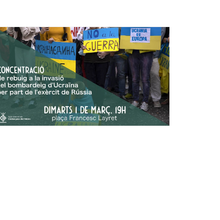
Ètica i Integritat
Entitats
Retiment de Comptes
Equipaments
Accés a Informació Pública
Mercats Municipals
Dades Obertes
Webs Municipals
Catàleg de Serveis i Tràmits