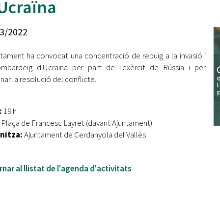
Ucraïna
Oberta la convocatòria d'Ajuts per a l'autoocupació
jove 2026
3/2022
Cerdanyola opta a més de 5 milions d'euros del Pla de
Barris per transformar les Fontetes, Quatre Cantons i
ntament ha convocat una concentració de rebuig a la invasió i
l'entorn de l'avinguda Catalunya
mbardeig d'Ucraïna per part de l'exèrcit de Rússia i per
ar la resolució del conflicte.
El FIT presenta el cartell de la seva 16a edició i dona el
tret de sortida al festival
:
19 h
L’Ajuntament reparteix ulleres gratuïtes per veure
l'eclipsi solar
Plaça de Francesc Layret (davant Ajuntament)
nitza:
Ajuntament de Cerdanyola del Vallès
nar al llistat de l'agenda d'activitats