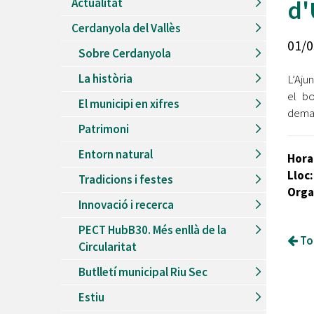
d'
Actualitat
Recursos Humans
Cerdanyola del Vallès
Del
26/06/2026
al
30/08/2026
01/0
Patis oberts temporada d'estiu
Sobre Cerdanyola
Del
13/06/2026
al
08/09/2026
La història
L’Aju
Piscines d'estiu a Cerdanyola
el bo
El municipi en xifres
Del
01/06/2026
al
30/09/2026
deman
Refugis climàtics a Cerdanyola
Patrimoni
Del
22/05/2026
al
06/09/2026
Entorn natural
Hora
Jocs d'aigua del Parc Cordelles
Lloc:
Tradicions i festes
Del
01/07/2024
al
31/08/2026
Orga
Decorem! Conte 'La truita de nabius'
Innovació i recerca
PECT HubB30. Més enllà de la
Tor
Circularitat
Butlletí municipal Riu Sec
Estiu