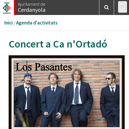
Vés
Ajuntament de
Cerdanyola
al
contingut
Esteu
Inici
/
Agenda d'activitats
aquí
Concert a Ca n'Ortadó