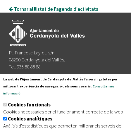
Tornar al llistat de l'agenda d'activitats
Pl. Francesc Layret, s/n
08290 Cerdanyola del Vallès,
Tel. 935 80 88 88
Segueix-nos a:
La web de l'Ajuntament de Cerdanyola del Vallès fa servir galetes per
millorar l'experiència de navegació dels seus usuaris.
Consulta més
informació
.
Subscriu-te al nostre butlletí
Cookies funcionals
Cookies necessaries per el funcionament correcte de la web
Cookies analítiques
|
|
|
Inici
Avís legal
Protecció de dades
Mapa del lloc
Anàlisis d'estadístiques que permeten millorar els serveis del
|
Accessibilitat