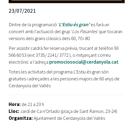
23/07/2021
Dintre de la programació '
L'Estiu és gran'
es farà un
concert amb l'actuació del grup '
Los Pasantes
' que tocaran
versions dels grans clàssics dels 60, 70 i 80.
Per assistir caldrà fer reserva prèvia, trucant al telèfon 93
566 60 53 (ext 3735/ 2141/ 3772 ), o mitjançant correu
electrònic a l’adreça
promociosocial@cerdanyola.cat
.
Totes les activitats del programa L'Estiu és gran són
gratuïtes i adreçades a les persones majors de 60 anys de
Cerdanyola del Vallès
Hora:
de 21 a 23 h
Lloc:
Jardí de Ca n'Ortado (plaça de Sant Ramon, 23-24)
Organitza:
Ajuntament de Cerdanyola del Vallès