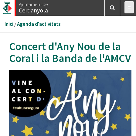
Vés
Ajuntament de
Cerdanyola
al
contingut
Esteu
Inici
/
Agenda d'activitats
aquí
Concert d'Any Nou de la
Coral i la Banda de l'AMCV