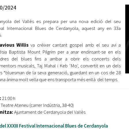
Oberta la convocatòria d'Ajuts per a l'autoocupació
0/2024
jove 2026
nyola del Vallès es prepara per una nova edició del seu
Cerdanyola opta a més de 5 milions d'euros del Pla de
Barris per transformar les Fontetes, Quatre Cantons i
val Internacional Blues de Cerdanyola, aquest any en 33a
l'entorn de l'avinguda Catalunya
ó.
avious Willis
va créixer cantant gospel amb el seu avi a
El FIT presenta el cartell de la seva 16a edició i dona el
lésia Baptista Mount Pilgrim per a anar endinsant-se en els
tret de sortida al festival
dres del blues fins a arribar a obrir els concerts dels
L’Ajuntament reparteix ulleres gratuïtes per veure
mentors musicals, Taj Mahal i Keb ‘Mo’, convertit en un dels
l'eclipsi solar
rs *bluesman de la seva generació, guardant en un cos de 28
una ànima molt vella que ens transporta més enllà del temps.
:
21:00 h
Teatre Ateneu (carrer Indústria, 38-40)
nitza:
Ajuntament de Cerdanyola del Vallès
el XXXIII Festival Internacional Blues de Cerdanyola