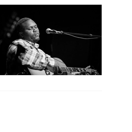
Ètica i Integritat
Entitats
Retiment de Comptes
Equipaments
Accés a Informació Pública
Mercats Municipals
Dades Obertes
Webs Municipals
Catàleg de Serveis i Tràmits