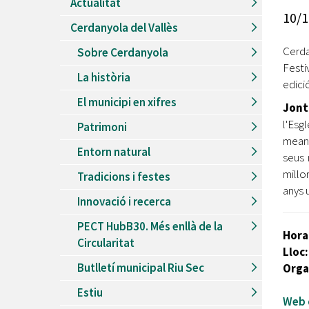
Actualitat
Recursos Humans
10/1
Cerdanyola del Vallès
Del
26/06/2026
al
30/08/2026
Patis oberts temporada d'estiu
Cerda
Sobre Cerdanyola
Festi
Del
13/06/2026
al
08/09/2026
La història
Piscines d'estiu a Cerdanyola
edici
El municipi en xifres
Del
01/06/2026
al
30/09/2026
Jont
Refugis climàtics a Cerdanyola
l'Esg
Patrimoni
mean
Del
22/05/2026
al
06/09/2026
Entorn natural
Jocs d'aigua del Parc Cordelles
seus 
millo
Tradicions i festes
Del
01/07/2024
al
31/08/2026
anys 
Decorem! Conte 'La truita de nabius'
Innovació i recerca
PECT HubB30. Més enllà de la
Hora
Circularitat
Lloc:
Butlletí municipal Riu Sec
Orga
Estiu
Web d