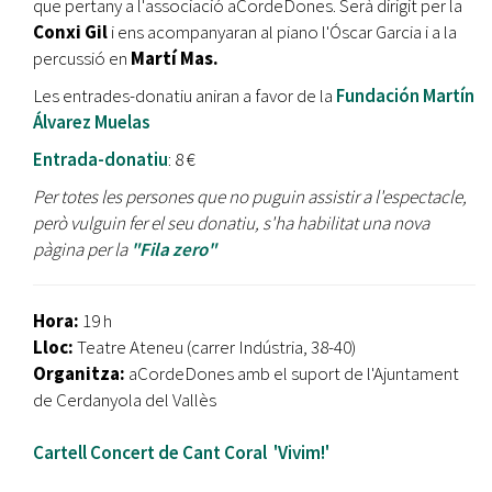
que pertany a l'associació aCordeDones. Serà dirigit per la
Conxi Gil
i ens acompanyaran al piano l'Óscar Garcia i a la
percussió en
Martí Mas.
Les entrades-donatiu aniran a favor de la
Fundación Martín
Álvarez Muelas
Entrada-donatiu
: 8 €
Per totes les persones que no puguin assistir a l'espectacle,
però vulguin fer el seu donatiu, s'ha habilitat una nova
pàgina per la
"Fila zero"
Hora:
19 h
Lloc:
Teatre Ateneu (carrer Indústria, 38-40)
Organitza:
aCordeDones amb el suport de l'Ajuntament
de Cerdanyola del Vallès
Cartell Concert de Cant Coral 'Vivim!'