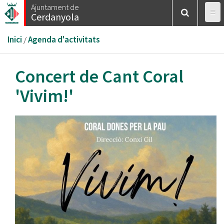
Vés
Ajuntament de
Cerdanyola
al
contingut
Esteu
Inici
/
Agenda d'activitats
aquí
Concert de Cant Coral
'Vivim!'