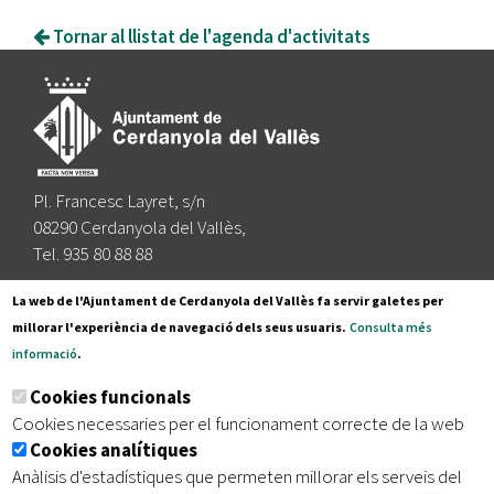
Tornar al llistat de l'agenda d'activitats
Pl. Francesc Layret, s/n
08290 Cerdanyola del Vallès,
Tel. 935 80 88 88
Segueix-nos a:
La web de l'Ajuntament de Cerdanyola del Vallès fa servir galetes per
millorar l'experiència de navegació dels seus usuaris.
Consulta més
informació
.
Subscriu-te al nostre butlletí
Cookies funcionals
Cookies necessaries per el funcionament correcte de la web
Cookies analítiques
|
|
|
Inici
Avís legal
Protecció de dades
Mapa del lloc
Anàlisis d'estadístiques que permeten millorar els serveis del
|
Accessibilitat