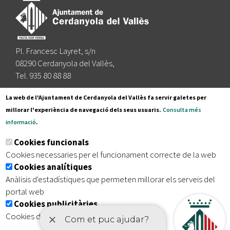
Pl. Francesc Layret, s/n
08290 Cerdanyola del Vallès,
Tel. 935 80 88 88
Segueix-nos a:
La web de l'Ajuntament de Cerdanyola del Vallès fa servir galetes per
millorar l'experiència de navegació dels seus usuaris.
Consulta més
informació
.
Subscriu-te al nostre butlletí
Cookies funcionals
Cookies necessaries per el funcionament correcte de la web
Cookies analítiques
|
|
|
Inici
Avís legal
Protecció de dades
Mapa del lloc
Anàlisis d'estadístiques que permeten millorar els serveis del
|
Accessibilitat
portal web
Cookies publicitàries
Cookies de tercers amb finalitat publicitària