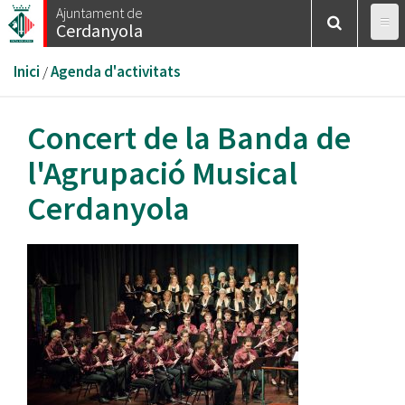
Vés
Ajuntament de
Cerdanyola
al
contingut
Esteu
Inici
/
Agenda d'activitats
aquí
Concert de la Banda de
l'Agrupació Musical
Cerdanyola