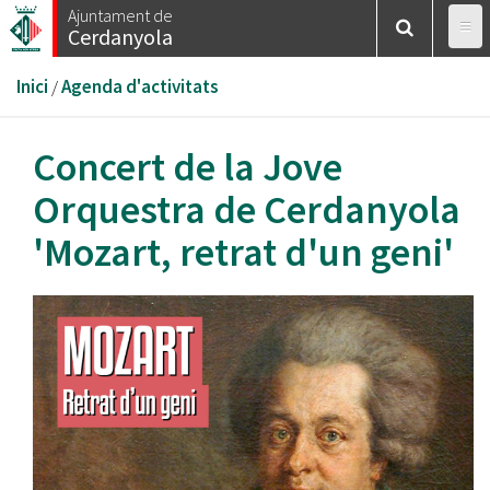
Vés
Ajuntament de
Cerdanyola
al
contingut
Esteu
Inici
/
Agenda d'activitats
aquí
Concert de la Jove
Orquestra de Cerdanyola
'Mozart, retrat d'un geni'