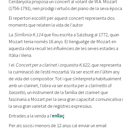
Cerdanyola proposa un concert al volant de W.A. Mozart
(1756-1791), nen prodigi i virtuós del piano de la seva època.
El repertori escollit per aquest concert representa dos
moments que relaten la vida de l'autor.
La
Simfonia K.114
que fou escrita a Salzburg al 1772, quan
Mozart tenia només 16 anys. El llenguatge de Mozart en
aquesta obra recull les influències de les seves estades a
Itàlia i Viena.
I el
Concert per a clarinet i orquestra K.622,
que representa
la culminació de l'estil mozartià. Va ser escrit en l'últim any
de vida del compositor. Tot i que s'interpreta habitualment
amb un clarinet, l'obra va ser escrita per a
clarinetto di
bassetto,
un instrument de la família del clarinet que
fascinaria a Mozart per la seva gran capacitat comunicativa i
la seva gran varietat de registres expressius.
Entrades a la venda a l'
enllaç
Per als socis i menors de 12 anys cal enviar un email