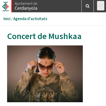
Vés
Ajuntament de
Cerdanyola
al
contingut
Esteu
Inici
/
Agenda d'activitats
aquí
Concert de Mushkaa