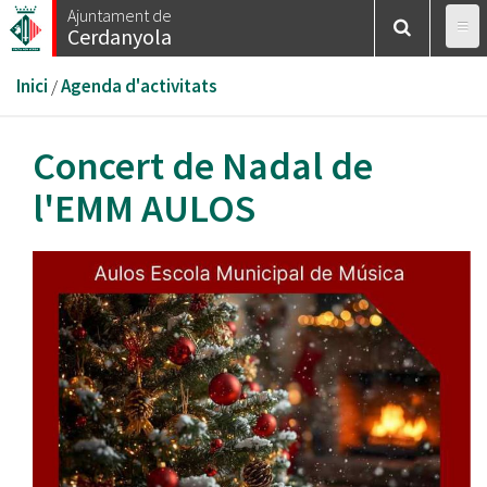
Vés
Ajuntament de
Cerdanyola
al
contingut
Esteu
Inici
/
Agenda d'activitats
aquí
Concert de Nadal de
l'EMM AULOS