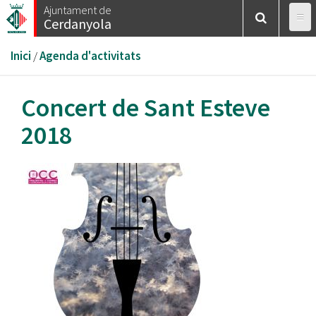
Vés
Ajuntament de
Cerdanyola
al
contingut
Esteu
Inici
/
Agenda d'activitats
aquí
Concert de Sant Esteve
2018