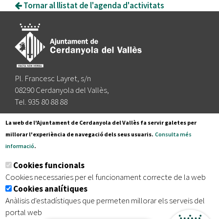
Tornar al llistat de l'agenda d'activitats
Pl. Francesc Layret, s/n
08290 Cerdanyola del Vallès,
Tel. 935 80 88 88
Segueix-nos a:
La web de l'Ajuntament de Cerdanyola del Vallès fa servir galetes per
millorar l'experiència de navegació dels seus usuaris.
Consulta més
informació
.
Subscriu-te al nostre butlletí
Cookies funcionals
Cookies necessaries per el funcionament correcte de la web
Cookies analítiques
|
|
|
Inici
Avís legal
Protecció de dades
Mapa del lloc
Anàlisis d'estadístiques que permeten millorar els serveis del
|
Accessibilitat
portal web