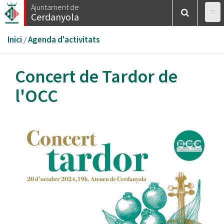
Vés
Ajuntament de
Cerdanyola
al
contingut
Esteu
Inici
/
Agenda d'activitats
aquí
Concert de Tardor de
l'OCC