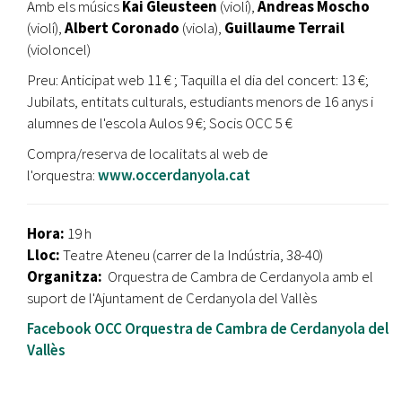
Amb els músics
Kai Gleusteen
(violí),
Andreas Moscho
(violí),
Albert Coronado
(viola),
Guillaume Terrail
(violoncel)
Preu: Anticipat web 11 € ; Taquilla el dia del concert: 13 €;
Jubilats, entitats culturals, estudiants menors de 16 anys i
alumnes de l'escola Aulos 9 €; Socis OCC 5 €
Compra/reserva de localitats al web de
l'orquestra:
www.occerdanyola.cat
Hora:
19 h
Lloc:
Teatre Ateneu (carrer de la Indústria, 38-40)
Organitza:
Orquestra de Cambra de Cerdanyola amb el
suport de l'Ajuntament de Cerdanyola del Vallès
Facebook OCC Orquestra de Cambra de Cerdanyola del
Vallès