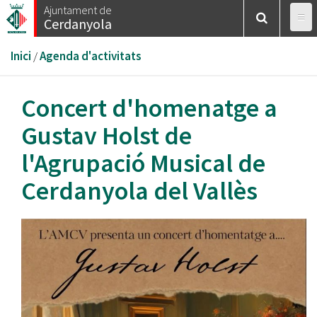
Vés
Ajuntament de
Cerdanyola
al
contingut
Esteu
Inici
/
Agenda d'activitats
aquí
Concert d'homenatge a
Gustav Holst de
l'Agrupació Musical de
Cerdanyola del Vallès