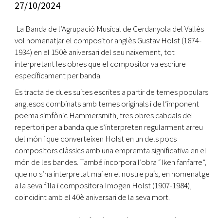
27/10/2024
La Banda de l’Agrupació Musical de Cerdanyola del Vallès
vol homenatjar el compositor anglès Gustav Holst (1874-
1934) en el 150è aniversari del seu naixement, tot
interpretant les obres que el compositor va escriure
específicament per banda.
Es tracta de dues suites escrites a partir de temes populars
anglesos combinats amb temes originals i de l’imponent
poema simfònic Hammersmith, tres obres cabdals del
repertori per a banda que s’interpreten regularment arreu
del món i que converteixen Holst en un dels pocs
compositors clàssics amb una empremta significativa en el
món de les bandes. També incorpora l’obra “Iken fanfarre”,
que no s’ha interpretat mai en el nostre país, en homenatge
a la seva filla i compositora Imogen Holst (1907-1984),
coincidint amb el 40è aniversari de la seva mort.