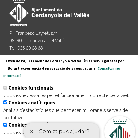
Pl. Francesc Layret, s/n
08290 Cerdanyola del Vallès,
Tel. 935 80 88 88
Segueix-nos a:
La web de l'Ajuntament de Cerdanyola del Vallès fa servir galetes per
millorar l'experiència de navegació dels seus usuaris.
Consulta més
informació
.
Subscriu-te al nostre butlletí
Cookies funcionals
Cookies necessaries per el funcionament correcte de la web
Cookies analítiques
|
|
|
Inici
Avís legal
Protecció de dades
Mapa del lloc
Anàlisis d'estadístiques que permeten millorar els serveis del
|
Accessibilitat
portal web
Cookies publicitàries
Cookies de tercers amb finalitat publicitària