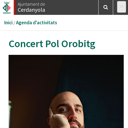
Vés
Ajuntament de
Cerdanyola
al
contingut
Esteu
Inici
/
Agenda d'activitats
aquí
Concert Pol Orobitg