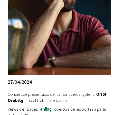
27/04/2024
Concert de presentació del cantant cerdanyolenc,
Oriol
Orobitg
amb el treball
Tot o Zero
Venda d'entrades l'
enllaç
, obertura de les portes a partir