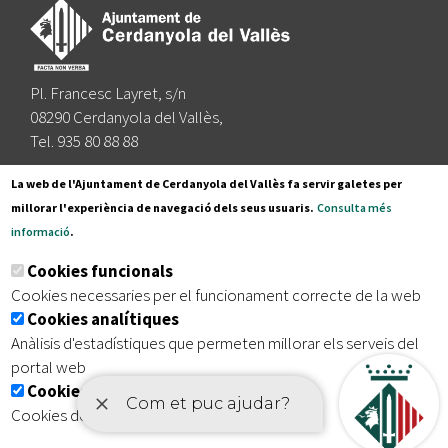
Pl. Francesc Layret, s/n
08290 Cerdanyola del Vallès,
Tel. 935 80 88 88
Segueix-nos a:
La web de l'Ajuntament de Cerdanyola del Vallès fa servir galetes per
millorar l'experiència de navegació dels seus usuaris.
Consulta més
informació
.
Subscriu-te al nostre butlletí
Cookies funcionals
Cookies necessaries per el funcionament correcte de la web
Cookies analítiques
|
|
|
Inici
Avís legal
Protecció de dades
Mapa del lloc
Anàlisis d'estadístiques que permeten millorar els serveis del
|
Accessibilitat
portal web
Cookies publicitàries
Cookies de tercers amb finalitat publicitària