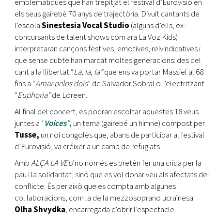
emblemàtiques que han trepitjat el festival d’Eurovisió en
els seus gairebé 70 anys de trajectòria. Divuit cantants de
l’escola
Sinestesia Vocal Studio
(alguns d’ells, ex-
concursants de talent shows com ara La Voz Kids)
interpretaran cançons festives, emotives, reivindicatives i
que sense dubte han marcat moltes generacions: des del
cant a la llibertat “
La, la, la”
que ens va portar Massiel al 68
fins a “
Amar pelos dois
” de Salvador Sobral o l’electritzant
“
Euphoria”
de Loreen.
Al final del concert, es podran escoltar aquestes 18 veus
juntes a “
Voices
”
,
un tema (gairebé un himne) compost per
Tusse,
un noi congolès que, abans de participar al festival
d’Eurovisió, va créixer a un camp de refugiats.
Amb
ALÇA LA VEU
no només es pretén fer una crida per la
pau i la solidaritat, sinó que es vol donar veu als afectats del
conflicte. És per això que es compta amb algunes
col·laboracions, com la de la mezzosoprano ucraïnesa
Olha Shvydka
, encarregada d'obrir l’espectacle.