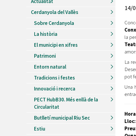
Actualitat
Recursos Humans
14/0
Cerdanyola del Vallès
Del
26/06/2026
al
30/08/2026
Patis oberts temporada d'estiu
Conce
Sobre Cerdanyola
Conx
Del
13/06/2026
al
08/09/2026
La història
Piscines d'estiu a Cerdanyola
la pe
Teat
El municipi en xifres
Del
01/06/2026
al
30/09/2026
amors
Refugis climàtics a Cerdanyola
Patrimoni
La re
Del
22/05/2026
al
06/09/2026
Entorn natural
Jocs d'aigua del Parc Cordelles
Desen
pot fe
Tradicions i festes
Del
01/07/2024
al
31/08/2026
Decorem! Conte 'La truita de nabius'
Una h
Innovació i recerca
entra
PECT HubB30. Més enllà de la
Circularitat
Hora
Butlletí municipal Riu Sec
Lloc
Preu
Estiu
Orga