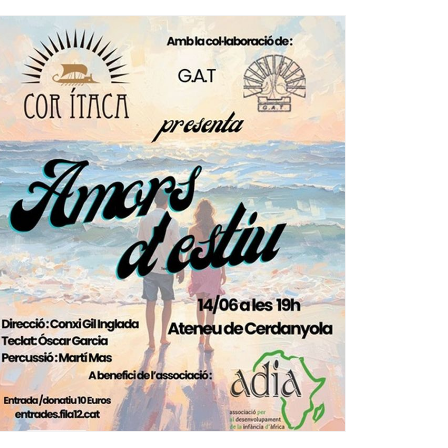
Ètica i Integritat
Entitats
Retiment de Comptes
Equipaments
Accés a Informació Pública
Mercats Municipals
Dades Obertes
Webs Municipals
Catàleg de Serveis i Tràmits