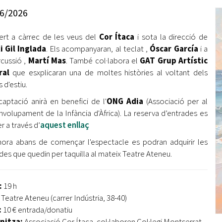
Oberta la convocatòria d'Ajuts per a l'autoocupació
6/2026
jove 2026
rt a càrrec de les veus del
Cor Ítaca
i sota la direcció de
Cerdanyola opta a més de 5 milions d'euros del Pla de
Barris per transformar les Fontetes, Quatre Cantons i
i Gil Inglada
. Els acompanyaran, al teclat ,
Óscar García
i a
l'entorn de l'avinguda Catalunya
rcussió ,
Martí Mas
. També col·labora el
GAT Grup Artístic
ral
que esxplicaran una de moltes històries al voltant dels
El FIT presenta el cartell de la seva 16a edició i dona el
 d'estiu.
tret de sortida al festival
captació anirà en benefici de l'
ONG Adia
(Associació per al
L’Ajuntament reparteix ulleres gratuïtes per veure
volupament de la Infància d'Àfrica). La reserva d’entrades es
l'eclipsi solar
r a través d’
aquest enllaç
ora abans de començar l'espectacle es podran adquirir les
des que quedin per taquilla al mateix Teatre Ateneu.
:
19 h
:
Teatre Ateneu (carrer Indústria, 38-40)
:
10 € entrada/donatiu
nitza:
Associació Cor Ítaca, col·laboren Col·legi Montserrat,