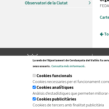
Observatori de la Ciutat
FEDAC
Carte
Tor
Pl. Fran
La web de l'Ajuntament de Cerdanyola del Vallès fa serv
08290 C
seus usuaris.
Consulta més informació
.
Tel. 935
Cookies funcionals
Cookies necessaries per el funcionament corr
Cookies analítiques
|
|
|
Inici
Avís legal
Protecció de dades
Mapa de
Anàlisis d'estadístiques que permeten millorar 
Cookies publicitàries
Cookies de tercers amb finalitat publicitària