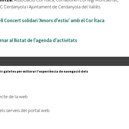
 Cerdanyola i Ajuntament de Cerdanyola del Vallès
ll Concert solidari 'Amors d'estiu' amb el Cor Ítaca
nar al llistat de l'agenda d'activitats
Segueix-nos a:
cesc Layret, s/n
ir galetes per millorar l'experiència de navegació dels
erdanyola del Vallès,
 80 88 88
Subscriu-te al nostre butll
ecte de la web
|
l lloc
Accessibilitat
els serveis del portal web