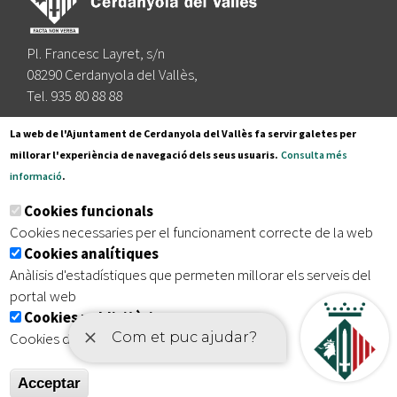
Pl. Francesc Layret, s/n
08290 Cerdanyola del Vallès,
Tel. 935 80 88 88
Segueix-nos a:
La web de l'Ajuntament de Cerdanyola del Vallès fa servir galetes per
millorar l'experiència de navegació dels seus usuaris.
Consulta més
informació
.
Subscriu-te al nostre butlletí
Cookies funcionals
Cookies necessaries per el funcionament correcte de la web
Cookies analítiques
|
|
|
Inici
Avís legal
Protecció de dades
Mapa del lloc
Anàlisis d'estadístiques que permeten millorar els serveis del
|
Accessibilitat
portal web
Cookies publicitàries
Cookies de tercers amb finalitat publicitària
Acceptar