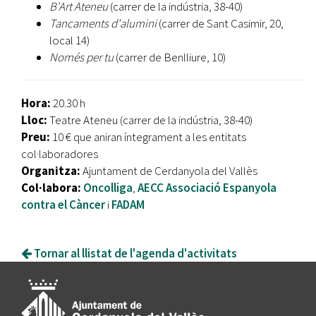
B'Art Ateneu
(carrer de la indústria, 38-40)
Tancaments d'alumini
(carrer de Sant Casimir, 20,
local 14)
Només per tu
(carrer de Benlliure, 10)
Hora:
20.30 h
Lloc:
Teatre Ateneu (carrer de la indústria, 38-40)
Preu:
10 € que aniran íntegrament a les entitats
col·laboradores
Organitza:
Ajuntament de Cerdanyola del Vallès
Col·labora:
Oncolliga
,
AECC Associació Espanyola
contra el Càncer
i
FADAM
Tornar al llistat de l'agenda d'activitats