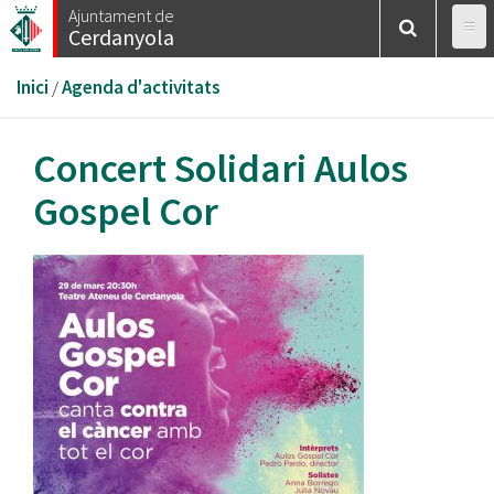
Vés
Ajuntament de
Cerdanyola
al
contingut
Esteu
Inici
/
Agenda d'activitats
aquí
Concert Solidari Aulos
Gospel Cor