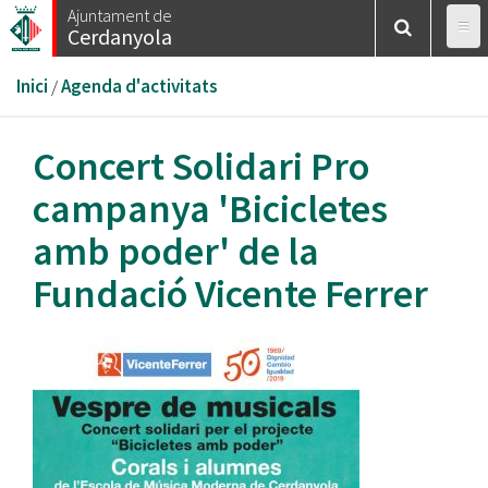
Vés
Ajuntament de
Cerdanyola
al
contingut
Esteu
Inici
/
Agenda d'activitats
aquí
Concert Solidari Pro
campanya 'Bicicletes
amb poder' de la
Fundació Vicente Ferrer