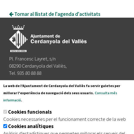
Tornar al llistat de l'agenda d'activitats
Pl. Francesc Layret, s/n
08290 Cerdanyola del Vallès,
Tel. 935 80 88 88
Segueix-nos a:
La web de l'Ajuntament de Cerdanyola del Vallès fa servir galetes per
millorar l'experiència de navegació dels seus usuaris.
Consulta més
informació
.
Subscriu-te al nostre butlletí
Cookies funcionals
Cookies necessaries per el funcionament correcte de la web
Cookies analítiques
|
|
|
Inici
Avís legal
Protecció de dades
Mapa del lloc
Anàlisis d'estadístiques que permeten millorar els serveis del