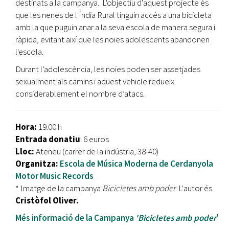
destinats a la campanya. L'objectiu d'aquest projecte és
que les nenes de l'Índia Rural tinguin accés a una bicicleta
amb la que puguin anar a la seva escola de manera segura i
ràpida, evitant així que les noies adolescents abandonen
l'escola.
Durant l’adolescència, les noies poden ser assetjades
sexualment als camins i aquest vehicle redueix
considerablement el nombre d’atacs.
Hora:
19.00 h
Entrada donatiu
: 6 euros
Lloc:
Ateneu (carrer de la indústria, 38-40)
Organitza:
Escola de Música Moderna de Cerdanyola
Motor Music Records
* Imatge de la campanya
Bicicletes amb poder
. L'autor és
Cristòfol Oliver.
Més informació de la Campanya
'Bicicletes amb poder
'