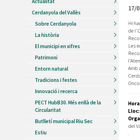
Actualitat
Recursos Humans
17/0
Cerdanyola del Vallès
Del
26/06/2026
al
30/08/2026
Patis oberts temporada d'estiu
Hi ha
Sobre Cerdanyola
de l’
O
Del
13/06/2026
al
08/09/2026
La història
Piscines d'estiu a Cerdanyola
Recor
Les e
El municipi en xifres
Del
01/06/2026
al
30/09/2026
Recor
Refugis climàtics a Cerdanyola
Patrimoni
l’Ate
Del
22/05/2026
al
06/09/2026
Amb a
Entorn natural
Jocs d'aigua del Parc Cordelles
Cerda
Tradicions i festes
Del
01/07/2024
al
31/08/2026
Onco
Decorem! Conte 'La truita de nabius'
Innovació i recerca
PECT HubB30. Més enllà de la
Hora
Circularitat
Lloc:
Orga
Butlletí municipal Riu Sec
del V
Estiu
.