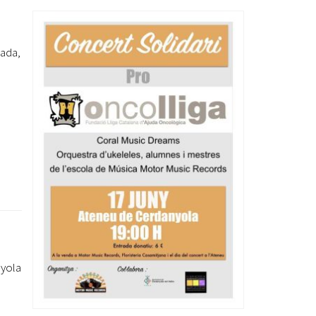
Ètica i Integritat
Entitats
lada,
Retiment de Comptes
Equipaments
Accés a Informació Pública
Mercats Municipals
Dades Obertes
Webs Municipals
Catàleg de Serveis i Tràmits
nyola