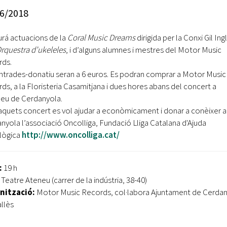
Oberta la convocatòria d'Ajuts per a l'autoocupació
6/2018
jove 2026
urá actuacions de la
Coral Music Dreams
dirigida per la Conxi Gil Ing
Cerdanyola opta a més de 5 milions d'euros del Pla de
Barris per transformar les Fontetes, Quatre Cantons i
rquestra d’ukeleles
, i d’alguns alumnes i mestres del Motor Music
l'entorn de l'avinguda Catalunya
ds.
ntrades-donatiu seran a 6 euros. Es podran comprar a Motor Music
El FIT presenta el cartell de la seva 16a edició i dona el
ds, a la Floristeria Casamitjana i dues hores abans del concert a
tret de sortida al festival
neu de Cerdanyola.
quets concert es vol ajudar a econòmicament i donar a conèixer a
L’Ajuntament reparteix ulleres gratuïtes per veure
nyola l’associació Oncolliga, Fundació Lliga Catalana d'Ajuda
l'eclipsi solar
lògica
http://www.oncolliga.cat/
:
19 h
Teatre Ateneu (carrer de la indústria, 38-40)
nització:
Motor Music Records, col·labora Ajuntament de Cerda
allès