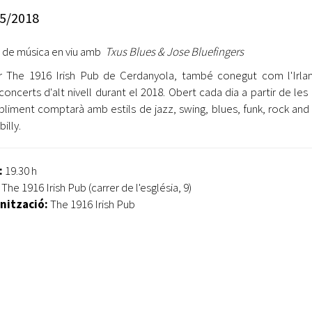
Oberta la convocatòria d'Ajuts per a l'autoocupació
5/2018
jove 2026
 de música en viu amb
Txus Blues & Jose Bluefingers
Cerdanyola opta a més de 5 milions d'euros del Pla de
Barris per transformar les Fontetes, Quatre Cantons i
r The 1916 Irish Pub de Cerdanyola, també conegut com l'Irla
l'entorn de l'avinguda Catalunya
 concerts d'alt nivell durant el 2018. Obert cada dia a partir de les 
abliment comptarà amb estils de jazz, swing, blues, funk, rock and r
El FIT presenta el cartell de la seva 16a edició i dona el
billy.
tret de sortida al festival
L’Ajuntament reparteix ulleres gratuïtes per veure
:
19.30 h
l'eclipsi solar
The 1916 Irish Pub (carrer de l'església, 9)
nització:
The 1916 Irish Pub