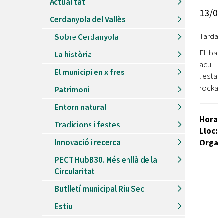
Actualitat
Recursos Humans
13/0
Cerdanyola del Vallès
Del
26/06/2026
al
30/08/2026
Patis oberts temporada d'estiu
Tarda
Sobre Cerdanyola
Del
13/06/2026
al
08/09/2026
El ba
La història
Piscines d'estiu a Cerdanyola
acull
El municipi en xifres
Del
01/06/2026
al
30/09/2026
l'est
Refugis climàtics a Cerdanyola
rocka
Patrimoni
Del
22/05/2026
al
06/09/2026
Entorn natural
Jocs d'aigua del Parc Cordelles
Hora
Tradicions i festes
Del
01/07/2024
al
31/08/2026
Lloc:
Decorem! Conte 'La truita de nabius'
Innovació i recerca
Orga
PECT HubB30. Més enllà de la
Circularitat
Butlletí municipal Riu Sec
Estiu