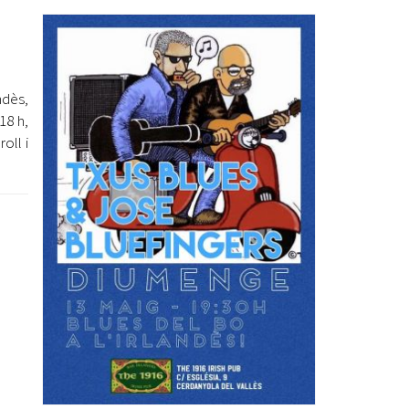
Ètica i Integritat
Entitats
Retiment de Comptes
ndès,
Equipaments
18 h,
Accés a Informació Pública
oll i
Mercats Municipals
Dades Obertes
Webs Municipals
Catàleg de Serveis i Tràmits