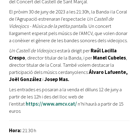
del Concert del Castell de Sant Marçal.
El pròxim 30 de juny de 2023 a les 21:30h, la Banda i la Coral
de l'Agrupació estrenaran l'espectacle
Un Castell de
Videojocs - Música de la petita pantall
a. Un concert
llargament esperat pels músics de l'AMCV, que volen donar
a conèixer el gènere de les bandes sonores dels videojocs.
Un Castell de Videojocs
estarà dirigit per
Raúl Lacilla
Crespo
, director titular de la Banda, i per
Manel Cubeles
,
director titular de la Coral. També volem destacar la
participació dels músics cerdanyolencs
Álvaro Lafuente,
Joël González
i
Josep Mas.
Les entrades es posaran a la venda el dilluns 12 de juny a
partir de les 12h i des del lloc web de
l’entitat
https://www.amcv.cat/
n’hi haurà a partir de 15
euros
Hora:
21:30 h