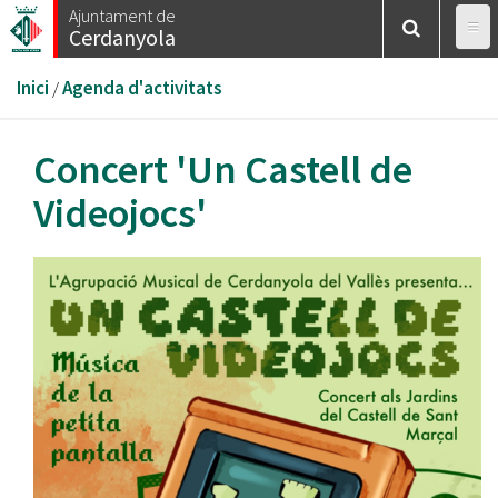
Vés
Ajuntament de
Cerdanyola
al
contingut
Esteu
Inici
/
Agenda d'activitats
aquí
Concert 'Un Castell de
Videojocs'