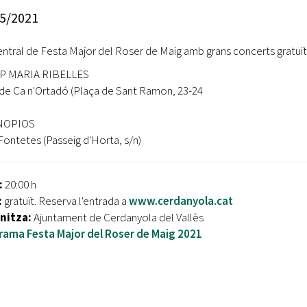
Oberta la convocatòria d'Ajuts per a l'autoocupació
5/2021
jove 2026
entral de Festa Major del Roser de Maig amb grans concerts gratuï
Cerdanyola opta a més de 5 milions d'euros del Pla de
Barris per transformar les Fontetes, Quatre Cantons i
P MARIA RIBELLES
l'entorn de l'avinguda Catalunya
 de Ca n'Ortadó (Plaça de Sant Ramon, 23-24
El FIT presenta el cartell de la seva 16a edició i dona el
NOPIOS
tret de sortida al festival
ontetes (Passeig d'Horta, s/n)
L’Ajuntament reparteix ulleres gratuïtes per veure
l'eclipsi solar
:
20:00 h
:
gratuït. Reserva l'entrada a
www.cerdanyola.cat
nitza:
Ajuntament de Cerdanyola del Vallès
rama Festa Major del Roser de Maig 2021