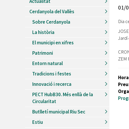
Actualitat
Recursos Humans
01/0
Cerdanyola del Vallès
Del
26/06/2026
al
30/08/2026
Patis oberts temporada d'estiu
Dia c
Sobre Cerdanyola
Del
13/06/2026
al
08/09/2026
JOSE
La història
Piscines d'estiu a Cerdanyola
Jardí
El municipi en xifres
Del
01/06/2026
al
30/09/2026
Refugis climàtics a Cerdanyola
CRO
Patrimoni
ZEM F
Del
22/05/2026
al
06/09/2026
Entorn natural
Jocs d'aigua del Parc Cordelles
Tradicions i festes
Del
01/07/2024
al
31/08/2026
Hora
Decorem! Conte 'La truita de nabius'
Innovació i recerca
Preu
Orga
PECT HubB30. Més enllà de la
Prog
Circularitat
Butlletí municipal Riu Sec
Estiu