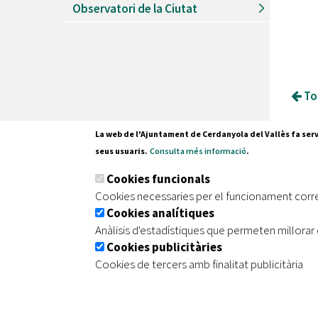
Observatori de la Ciutat
Tor
La web de l'Ajuntament de Cerdanyola del Vallès fa serv
seus usuaris.
Consulta més informació
.
Pl. Fran
Cookies funcionals
08290 C
Cookies necessaries per el funcionament corr
Tel. 935
Cookies analítiques
Anàlisis d'estadístiques que permeten millorar 
Cookies publicitàries
|
|
|
Inici
Avís legal
Protecció de dades
Mapa de
Cookies de tercers amb finalitat publicitària