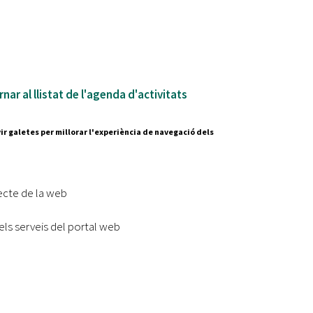
nar al llistat de l'agenda d'activitats
ir galetes per millorar l'experiència de navegació dels
Segueix-nos a:
cesc Layret, s/n
erdanyola del Vallès,
ecte de la web
 80 88 88
Subscriu-te al nostre butll
els serveis del portal web
|
l lloc
Accessibilitat