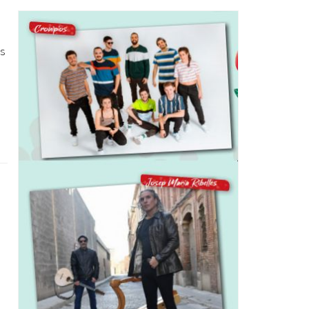
Ètica i Integritat
Entitats
ts
Retiment de Comptes
Equipaments
Accés a Informació Pública
Mercats Municipals
Dades Obertes
Webs Municipals
Catàleg de Serveis i Tràmits