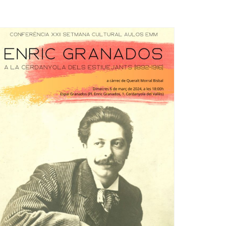
Ètica i Integritat
Entitats
Retiment de Comptes
Equipaments
Accés a Informació Pública
Mercats Municipals
Dades Obertes
Webs Municipals
Catàleg de Serveis i Tràmits