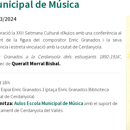
nicipal de Música
Oberta la convocatòria d'Ajuts per a l'autoocupació
jove 2026
3/2024
Cerdanyola opta a més de 5 milions d'euros del Pla de
Barris per transformar les Fontetes, Quatre Cantons i
ració la XXII Setmana Cultural d'Aulos amb una conferència al
l'entorn de l'avinguda Catalunya
nt de la figura del compositor Enric Granados i la seva
ncia i estreta vinculació amb la ciutat de Cerdanyola.
El FIT presenta el cartell de la seva 16a edició i dona el
tret de sortida al festival
c Granados a la Cerdanyola dels estiuejants 1892-1916'
,
rec de
Queralt Morral Bisbal.
L’Ajuntament reparteix ulleres gratuïtes per veure
l'eclipsi solar
:
18 h
:
Espai Enric Granados 1 (plaça Enric Granados Biblioteca
al de Cerdanyola)
nitza:
Aulos Escola Municipal de Música
amb el suport de
ntament de Cerdanyola del Vallès