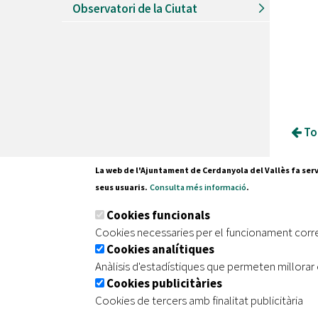
Observatori de la Ciutat
Tor
La web de l'Ajuntament de Cerdanyola del Vallès fa serv
seus usuaris.
Consulta més informació
.
Pl. Fran
Cookies funcionals
08290 C
Cookies necessaries per el funcionament corr
Tel. 935
Cookies analítiques
Anàlisis d'estadístiques que permeten millorar 
Cookies publicitàries
|
|
|
Inici
Avís legal
Protecció de dades
Mapa de
Cookies de tercers amb finalitat publicitària