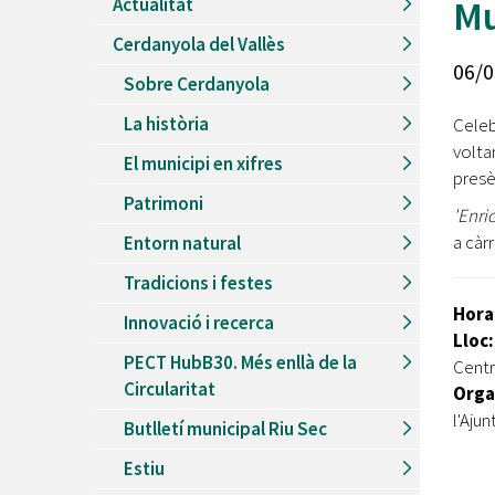
Mu
Actualitat
Recursos Humans
Cerdanyola del Vallès
Del
26/06/2026
al
30/08/2026
06/0
Patis oberts temporada d'estiu
Sobre Cerdanyola
Del
13/06/2026
al
08/09/2026
La història
Celeb
Piscines d'estiu a Cerdanyola
volta
El municipi en xifres
Del
01/06/2026
al
30/09/2026
presè
Refugis climàtics a Cerdanyola
Patrimoni
'Enri
Del
22/05/2026
al
06/09/2026
a càr
Entorn natural
Jocs d'aigua del Parc Cordelles
Tradicions i festes
Del
01/07/2024
al
31/08/2026
Decorem! Conte 'La truita de nabius'
Hora
Innovació i recerca
Lloc
PECT HubB30. Més enllà de la
Centr
Circularitat
Orga
l'Aju
Butlletí municipal Riu Sec
Estiu