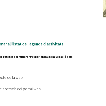
nar al llistat de l'agenda d'activitats
ir galetes per millorar l'experiència de navegació dels
Segueix-nos a:
cesc Layret, s/n
erdanyola del Vallès,
ecte de la web
 80 88 88
els serveis del portal web
Subscriu-te al nostre butll
|
l lloc
Accessibilitat