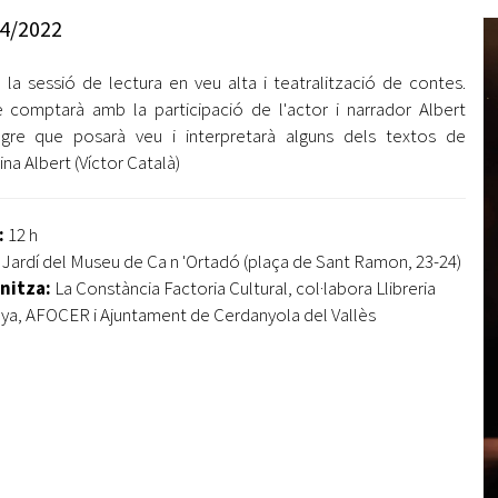
Oberta la convocatòria d'Ajuts per a l'autoocupació
4/2022
jove 2026
 la sessió de lectura en veu alta i teatralització de contes.
Cerdanyola opta a més de 5 milions d'euros del Pla de
Barris per transformar les Fontetes, Quatre Cantons i
e comptarà amb la participació de l'actor i narrador Albert
l'entorn de l'avinguda Catalunya
gre que posarà veu i interpretarà alguns dels textos de
ina Albert (Víctor Català)
El FIT presenta el cartell de la seva 16a edició i dona el
tret de sortida al festival
:
12 h
L’Ajuntament reparteix ulleres gratuïtes per veure
Jardí del Museu de Ca n 'Ortadó (plaça de Sant Ramon, 23-24)
l'eclipsi solar
nitza:
La Constància Factoria Cultural, col·labora Llibreria
nya, AFOCER i Ajuntament de Cerdanyola del Vallès