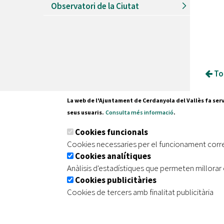
Observatori de la Ciutat
Tor
La web de l'Ajuntament de Cerdanyola del Vallès fa serv
seus usuaris.
Consulta més informació
.
Pl. Fran
Cookies funcionals
08290 C
Cookies necessaries per el funcionament corr
Tel. 935
Cookies analítiques
Anàlisis d'estadístiques que permeten millorar 
Cookies publicitàries
|
|
|
Inici
Avís legal
Protecció de dades
Mapa de
Cookies de tercers amb finalitat publicitària