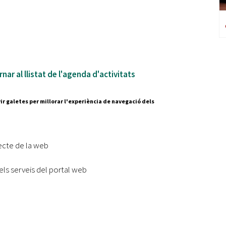
nar al llistat de l'agenda d'activitats
ir galetes per millorar l'experiència de navegació dels
Segueix-nos a:
cesc Layret, s/n
erdanyola del Vallès,
ecte de la web
 80 88 88
els serveis del portal web
Subscriu-te al nostre butll
|
l lloc
Accessibilitat