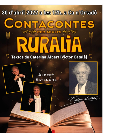
Ètica i Integritat
Entitats
Retiment de Comptes
Equipaments
Accés a Informació Pública
Mercats Municipals
Dades Obertes
Webs Municipals
Catàleg de Serveis i Tràmits