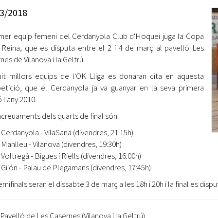
Oberta la convocatòria d'Ajuts per a l'autoocupació
3/2018
jove 2026
imer equip femeni del Cerdanyola Club d'Hoquei juga la Copa
Cerdanyola opta a més de 5 milions d'euros del Pla de
Barris per transformar les Fontetes, Quatre Cantons i
 Reina, que es disputa entre el 2 i 4 de març al pavelló Les
l'entorn de l'avinguda Catalunya
nes de Vilanova i la Geltrú.
uit millors equips de l'OK Lliga es donaran cita en aquesta
El FIT presenta el cartell de la seva 16a edició i dona el
tició, que el Cerdanyola ja va guanyar en la seva primera
tret de sortida al festival
 l'any 2010.
L’Ajuntament reparteix ulleres gratuïtes per veure
ncreuaments dels quarts de final són:
l'eclipsi solar
Cerdanyola - VilaSana (divendres, 21:15h)
Manlleu - Vilanova (divendres, 19:30h)
Voltregà - Bigues i Riells (divendres, 16:00h)
Gijón - Palau de Plegamans (divendres, 17:45h)
mifinals seran el dissabte 3 de març a les 18h i 20h i la final es dis
 Pavelló de Les Casernes (Vilanova i la Geltrú)