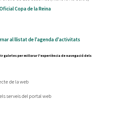
ficial Copa de la Reina
nar al llistat de l'agenda d'activitats
ir galetes per millorar l'experiència de navegació dels
Segueix-nos a:
cesc Layret, s/n
erdanyola del Vallès,
ecte de la web
 80 88 88
els serveis del portal web
Subscriu-te al nostre butll
|
l lloc
Accessibilitat