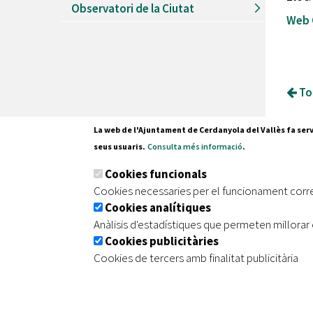
Observatori de la Ciutat
Web O
Tor
La web de l'Ajuntament de Cerdanyola del Vallès fa serv
seus usuaris.
Consulta més informació
.
Pl. Fran
Cookies funcionals
08290 C
Cookies necessaries per el funcionament corr
Tel. 935
Cookies analítiques
Anàlisis d'estadístiques que permeten millorar 
Cookies publicitàries
|
|
|
Inici
Avís legal
Protecció de dades
Mapa de
Cookies de tercers amb finalitat publicitària