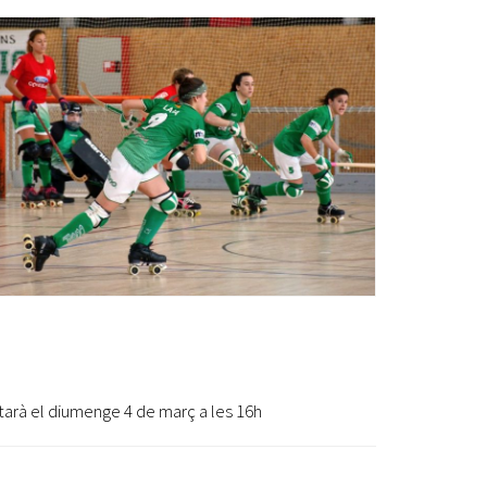
Ètica i Integritat
Entitats
Retiment de Comptes
Equipaments
Accés a Informació Pública
Mercats Municipals
Dades Obertes
Webs Municipals
Catàleg de Serveis i Tràmits
putarà el diumenge 4 de març a les 16h