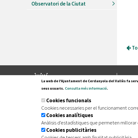
Observatori de la Ciutat
Tor
Pl. Fran
La web de l'Ajuntament de Cerdanyola del Vallès fa serv
08290 C
seus usuaris.
Consulta més informació
.
Tel. 935
Cookies funcionals
Cookies necessaries per el funcionament corr
Cookies analítiques
|
|
|
Inici
Avís legal
Protecció de dades
Mapa de
Anàlisis d'estadístiques que permeten millorar 
Cookies publicitàries
Cookies de tercers amb finalitat publicitària