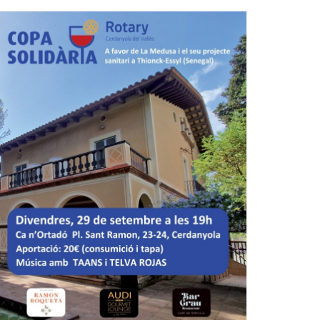
Ètica i Integritat
Entitats
Retiment de Comptes
Equipaments
Accés a Informació Pública
Mercats Municipals
Dades Obertes
Webs Municipals
Catàleg de Serveis i Tràmits