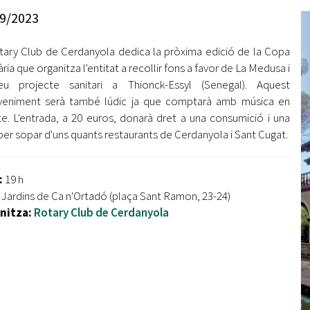
Oberta la convocatòria d'Ajuts per a l'autoocupació
9/2023
jove 2026
tary Club de Cerdanyola dedica la pròxima edició de la Copa
Cerdanyola opta a més de 5 milions d'euros del Pla de
Barris per transformar les Fontetes, Quatre Cantons i
ria que organitza l'entitat a recollir fons a favor de La Medusa i
l'entorn de l'avinguda Catalunya
eu projecte sanitari a Thionck-Essyl (Senegal). Aquest
veniment serà també lúdic ja que comptarà amb música en
El FIT presenta el cartell de la seva 16a edició i dona el
te. L'entrada, a 20 euros, donarà dret a una consumició i una
tret de sortida al festival
per sopar d'uns quants restaurants de Cerdanyola i Sant Cugat.
L’Ajuntament reparteix ulleres gratuïtes per veure
l'eclipsi solar
:
19 h
:
Jardins de Ca n'Ortadó (plaça Sant Ramon, 23-24)
nitza:
Rotary Club de Cerdanyola