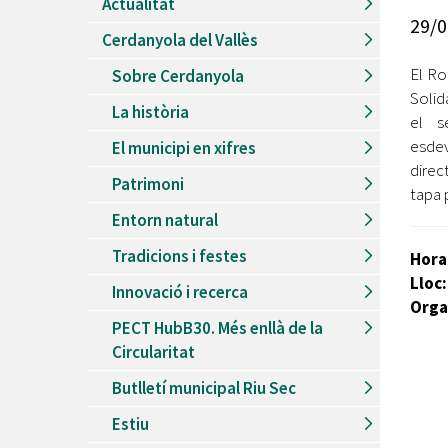
Actualitat
Recursos Humans
29/0
Cerdanyola del Vallès
Del
26/06/2026
al
30/08/2026
Patis oberts temporada d'estiu
El Ro
Sobre Cerdanyola
Solidà
Del
13/06/2026
al
08/09/2026
La història
Piscines d'estiu a Cerdanyola
el s
esde
El municipi en xifres
Del
01/06/2026
al
30/09/2026
direc
Refugis climàtics a Cerdanyola
Patrimoni
tapa 
Del
22/05/2026
al
06/09/2026
Entorn natural
Jocs d'aigua del Parc Cordelles
Tradicions i festes
Hora
Del
01/07/2024
al
31/08/2026
Decorem! Conte 'La truita de nabius'
Lloc
Innovació i recerca
Orga
PECT HubB30. Més enllà de la
Circularitat
Butlletí municipal Riu Sec
Estiu