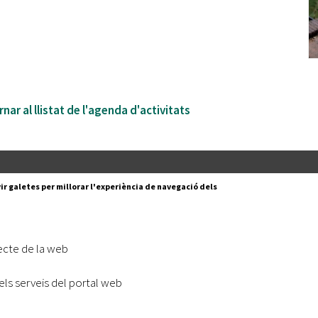
nar al llistat de l'agenda d'activitats
Segueix-nos a:
cesc Layret, s/n
ir galetes per millorar l'experiència de navegació dels
erdanyola del Vallès,
 80 88 88
Subscriu-te al nostre butll
ecte de la web
|
l lloc
Accessibilitat
els serveis del portal web