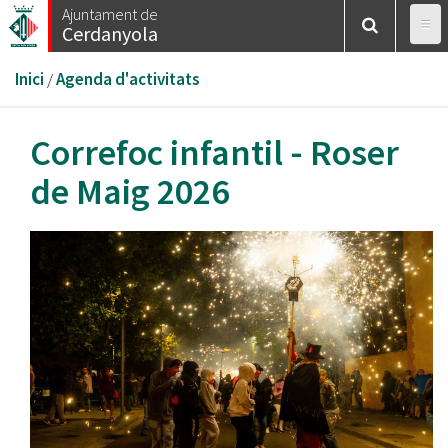
Vés
Ajuntament de
Cerdanyola
al
contingut
Esteu
Inici
/
Agenda d'activitats
aquí
Correfoc infantil - Roser
de Maig 2026