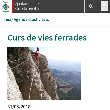
Vés
Ajuntament de
Cerdanyola
al
contingut
Esteu
Inici
/
Agenda d'activitats
aquí
Curs de vies ferrades
31/05/2018