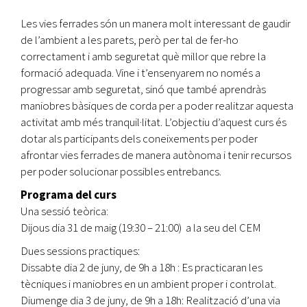
Les vies ferrades són un manera molt interessant de gaudir
de l’ambient a les parets, però per tal de fer-ho
correctament i amb seguretat què millor que rebre la
formació adequada. Vine i t’ensenyarem no només a
progressar amb seguretat, sinó que també aprendràs
maniobres bàsiques de corda per a poder realitzar aquesta
activitat amb més tranquil·litat. L’objectiu d’aquest curs és
dotar als participants dels coneixements per poder
afrontar vies ferrades de manera autònoma i tenir recursos
per poder solucionar possibles entrebancs.
Programa del curs
Una sessió teòrica:
Dijous dia 31 de maig (19:30 – 21:00) a la seu del CEM
Dues sessions practiques:
Dissabte dia 2 de juny, de 9h a 18h : Es practicaran les
tècniques i maniobres en un ambient proper i controlat.
Diumenge dia 3 de juny, de 9h a 18h: Realització d’una via