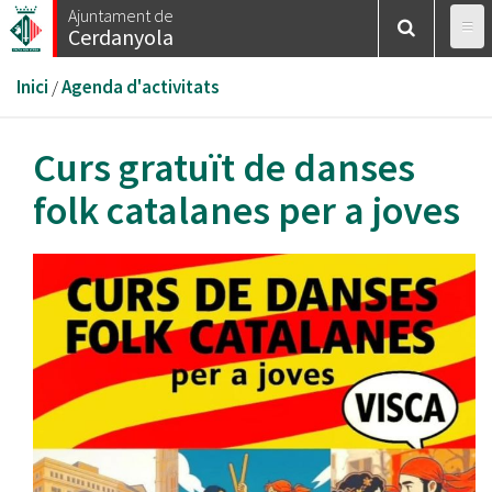
Vés
Ajuntament de
Cerdanyola
al
contingut
Esteu
Inici
/
Agenda d'activitats
aquí
Curs gratuït de danses
folk catalanes per a joves