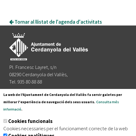
Tornar al llistat de l'agenda d'activitats
Pl. Francesc Layret, s/n
08290 Cerdanyola del Vallès,
Tel. 935 80 88 88
Segueix-nos a:
La web de l'Ajuntament de Cerdanyola del Vallès fa servir galetes per
millorar l'experiència de navegació dels seus usuaris.
Consulta més
informació
.
Subscriu-te al nostre butlletí
Cookies funcionals
Cookies necessaries per el funcionament correcte de la web
Cookies analítiques