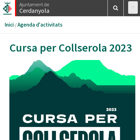
Vés
Ajuntament de
Cerdanyola
al
contingut
Esteu
Inici
/
Agenda d'activitats
aquí
Cursa per Collserola 2023