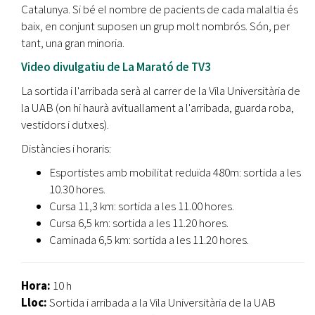
Catalunya. Si bé el nombre de pacients de cada malaltia és
baix, en conjunt suposen un grup molt nombrós. Són, per
tant, una gran minoria.
Video divulgatiu de La Marató de TV3
La sortida i l'arribada serà al carrer de la Vila Universitària de
la UAB (on hi haurà avituallament a l'arribada, guarda roba,
vestidors i dutxes).
Distàncies i horaris:
Esportistes amb mobilitat reduïda 480m: sortida a les
10.30 hores.
Cursa 11,3 km: sortida a les 11.00 hores.
Cursa 6,5 km: sortida a les 11.20 hores.
Caminada 6,5 km: sortida a les 11.20 hores.
Hora:
10 h
Lloc:
Sortida i arribada a la Vila Universitària de la UAB