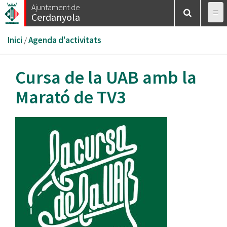
Vés
Ajuntament de
Cerdanyola
al
contingut
Esteu
Inici
/
Agenda d'activitats
aquí
Cursa de la UAB amb la
Marató de TV3