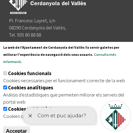
Pl. Francesc Layret, s/n
08290 Cerdanyola del Vallès,
Tel. 935 80 88 88
Segueix-nos a:
La web de l'Ajuntament de Cerdanyola del Vallès fa servir galetes per
millorar l'experiència de navegació dels seus usuaris.
Consulta més
informació
.
Subscriu-te al nostre butlletí
Cookies funcionals
Cookies necessaries per el funcionament correcte de la web
Cookies analítiques
|
|
|
Inici
Avís legal
Protecció de dades
Mapa del lloc
Anàlisis d'estadístiques que permeten millorar els serveis del
|
Accessibilitat
portal web
Cookies publicitàries
Cookies de tercers amb finalitat publicitària
Acceptar