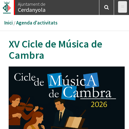
Vés
Ajuntament de
Cerdanyola
al
contingut
Esteu
Inici
/
Agenda d'activitats
aquí
XV Cicle de Música de
Cambra